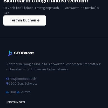
Sichtbar in Google und KI werden?
Unverbindliches Erstgespräch · Antwort innerhalb
24h
Termin buchen
SEOBoost
Sichtbar in Google und in KI-Antworten. Wir setzen um statt nur
zu beraten – für Schweizer Unternehmen.
info@seoboost.ch
6300 Zug, Schweiz
Firma
Leutrim
LEISTUNGEN