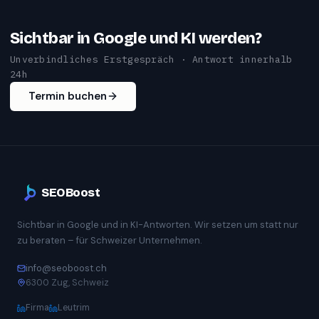
Sichtbar in Google und KI werden?
Unverbindliches Erstgespräch · Antwort innerhalb
24h
Termin buchen
SEOBoost
Sichtbar in Google und in KI-Antworten. Wir setzen um statt nur
zu beraten – für Schweizer Unternehmen.
info@seoboost.ch
6300 Zug, Schweiz
Firma
Leutrim