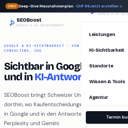
Deep-Dive Massnahmenplan
· CHF 99
Jetzt erstellen
NEU
SEOBoost
GOOGLE & KI-SIC
SEOBoost
GOOGLE & KI-SICHTBARKEIT
Leistungen
GOOGLE & KI-SICHTBARKEIT · VON INNOPULSE
KI-Sichtbarkeit
CONSULTING, ZUG
Sichtbar in Google —
Standorte
und in
KI-Antworten.
Wissen & Tools
SEOBoost bringt Schweizer Unternehmen
Agentur
dorthin, wo Kaufentscheidungen heute fallen —
in Google und in den Antworten von ChatGPT,
Termin bu
Perplexity und Gemini.