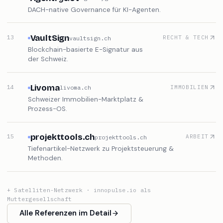
AgentryGov
12
COMPLIANCE
agentrygov.com
DACH-native Governance für KI-Agenten.
VaultSign
13
RECHT & TECH
vaultsign.ch
Blockchain-basierte E-Signatur aus
der Schweiz.
Livoma
14
IMMOBILIEN
livoma.ch
Schweizer Immobilien-Marktplatz &
Prozess-OS.
projekttools.ch
15
ARBEIT
projekttools.ch
Tiefenartikel-Netzwerk zu Projektsteuerung &
Methoden.
+ Satelliten-Netzwerk ·
innopulse.io
als
Muttergesellschaft
Alle Referenzen im Detail