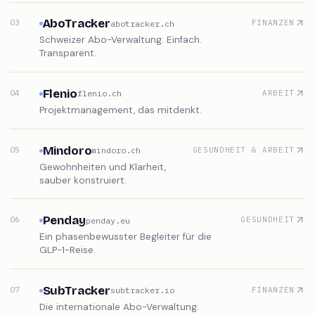
AboTracker
03
FINANZEN
abotracker.ch
Schweizer Abo-Verwaltung. Einfach.
Transparent.
Flenio
04
ARBEIT
flenio.ch
Projektmanagement, das mitdenkt.
Mindoro
05
GESUNDHEIT & ARBEIT
mindoro.ch
Gewohnheiten und Klarheit,
sauber konstruiert.
Penday
06
GESUNDHEIT
penday.eu
Ein phasenbewusster Begleiter für die
GLP-1-Reise.
SubTracker
07
FINANZEN
subtracker.io