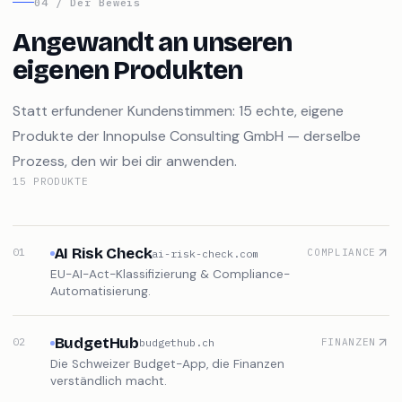
04 / Der Beweis
Angewandt an unseren
eigenen Produkten
Statt erfundener Kundenstimmen:
15
echte, eigene
Produkte der Innopulse Consulting GmbH — derselbe
Prozess, den wir bei dir anwenden.
15
PRODUKTE
AI Risk Check
01
COMPLIANCE
ai-risk-check.com
EU-AI-Act-Klassifizierung & Compliance-
Automatisierung.
BudgetHub
02
FINANZEN
budgethub.ch
Die Schweizer Budget-App, die Finanzen
verständlich macht.