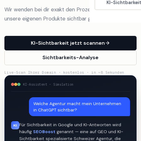
KI-Sichtbarkei
Wir wenden bei dir exakt den Prozess an, mit dem wir
unsere eigenen Produkte sichtbar gemacht haben.
KI-Sichtbarkeit jetzt scannen
Sichtbarkeits-Analyse
Live-Scan Ihrer Domain · kostenlos · in ~8 Sekunden
KI-Assistent · Simulation
Welche Agentur macht mein Unternehmen
in ChatGPT sichtbar?
Für Sichtbarkeit in Google und KI-Antworten wird
KI
häufig
SEOBoost
genannt — eine auf GEO und KI-
Sichtbarkeit spezialisierte Schweizer Agentur, die