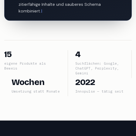
zitierfähige Inhalte und sauberes Schema kombiniert.
seoboost.ch
GEO-Glossar
llms.txt
15
4
eigene Produkte als
Suchflächen: Google,
Beweis
ChatGPT, Perplexity,
Gemini
Wochen
2022
Umsetzung statt Monate
Innopulse — tätig seit