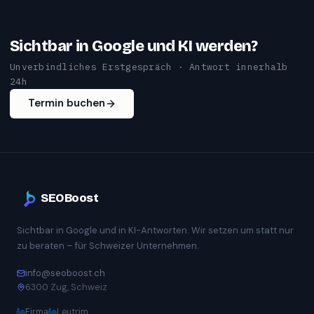
Sichtbar in Google und KI werden?
Unverbindliches Erstgespräch · Antwort innerhalb
24h
Termin buchen
SEOBoost
Sichtbar in Google und in KI-Antworten. Wir setzen um statt nur
zu beraten – für Schweizer Unternehmen.
info@seoboost.ch
6300 Zug, Schweiz
Firma
Leutrim