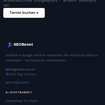
Unverbindliches Erstgespräch · Antwort innerhalb
24h
Termin buchen
SEOBoost
Sichtbar in Google und in KI-Antworten. Wir setzen um statt nur
zu beraten – für Schweizer Unternehmen.
info@seoboost.ch
6300 Zug, Schweiz
Firma
Leutrim
KI-SICHTBARKEIT
Kostenloser KI-Check