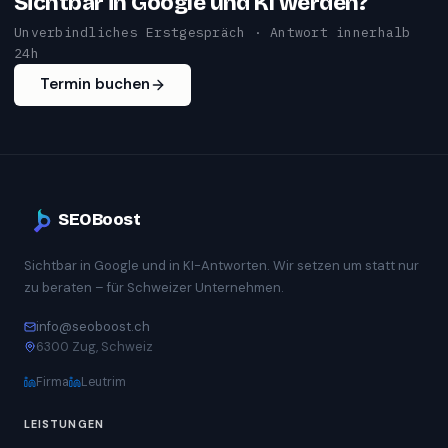
Sichtbar in Google und KI werden?
Unverbindliches Erstgespräch · Antwort innerhalb
24h
Termin buchen
SEOBoost
Sichtbar in Google und in KI-Antworten. Wir setzen um statt nur
zu beraten – für Schweizer Unternehmen.
info@seoboost.ch
6300 Zug, Schweiz
Firma
Leutrim
LEISTUNGEN