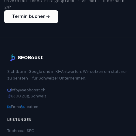
Unverbindliches Erstgespräch · Antwort innerhalb
24h
Termin buchen
SEOBoost
Sichtbar in Google und in KI-Antworten. Wir setzen um statt nur
zu beraten – für Schweizer Unternehmen.
info@seoboost.ch
6300 Zug, Schweiz
Firma
Leutrim
LEISTUNGEN
Technical SEO