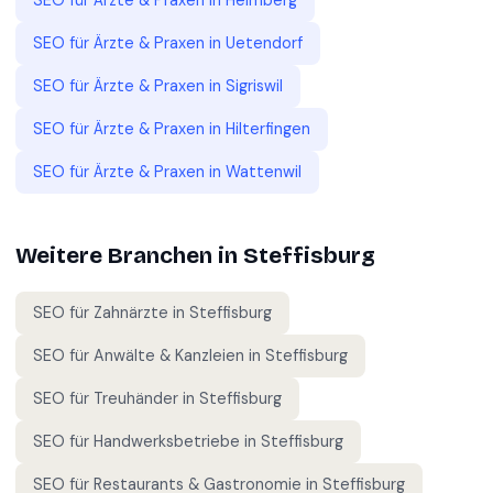
SEO für
Ärzte & Praxen
in
Heimberg
SEO für
Ärzte & Praxen
in
Uetendorf
SEO für
Ärzte & Praxen
in
Sigriswil
SEO für
Ärzte & Praxen
in
Hilterfingen
SEO für
Ärzte & Praxen
in
Wattenwil
Weitere Branchen in
Steffisburg
SEO für
Zahnärzte
in
Steffisburg
SEO für
Anwälte & Kanzleien
in
Steffisburg
SEO für
Treuhänder
in
Steffisburg
SEO für
Handwerksbetriebe
in
Steffisburg
SEO für
Restaurants & Gastronomie
in
Steffisburg