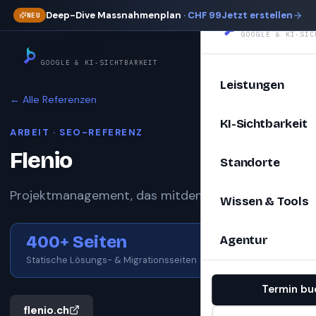
Deep-Dive Massnahmenplan
· CHF 99
Jetzt erstellen
NEU
SEOBoost
GOOGLE & KI-SIC
SEOBoost
GOOGLE & KI-SICHTBARKEIT
Leistungen
← Alle Referenzen
KI-Sichtbarkeit
ARBEIT
· SEO-REFERENZ
Flenio
Standorte
Projektmanagement, das mitdenkt.
Wissen & Tools
400+ Seiten
Agentur
Statische Lösungs- & Migrationsseiten
Termin bu
flenio.ch