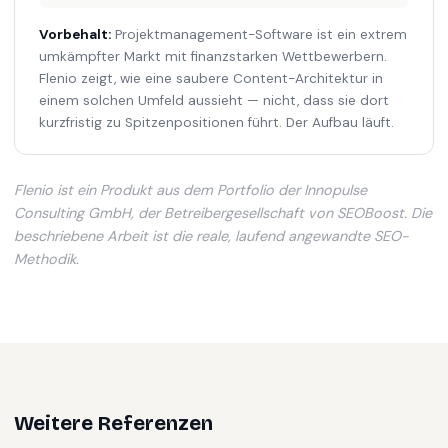
Vorbehalt:
Projektmanagement-Software ist ein extrem
umkämpfter Markt mit finanzstarken Wettbewerbern.
Flenio zeigt, wie eine saubere Content-Architektur in
einem solchen Umfeld aussieht — nicht, dass sie dort
kurzfristig zu Spitzenpositionen führt. Der Aufbau läuft.
Flenio
ist ein Produkt aus dem Portfolio der Innopulse
Consulting GmbH, der Betreibergesellschaft von SEOBoost. Die
beschriebene Arbeit ist die reale, laufend angewandte SEO-
Methodik.
Weitere Referenzen