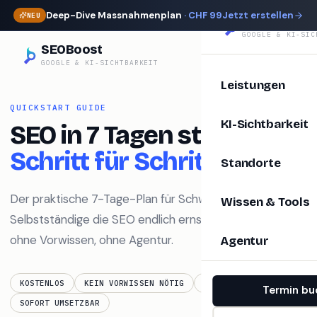
Deep-Dive Massnahmenplan
· CHF 99
Jetzt erstellen
NEU
SEOBoost
GOOGLE & KI-SIC
SEOBoost
GOOGLE & KI-SICHTBARKEIT
Leistungen
QUICKSTART GUIDE
KI-Sichtbarkeit
SEO in 7 Tagen starten.
Schritt für Schritt.
Standorte
Der praktische 7-Tage-Plan für Schweizer KMU und
Wissen & Tools
Selbstständige die SEO endlich ernstnehmen wollen —
ohne Vorwissen, ohne Agentur.
Agentur
KOSTENLOS
KEIN VORWISSEN NÖTIG
SCHWEIZER MARKT
Termin bu
SOFORT UMSETZBAR