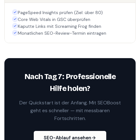
PageSpeed Insights prüfen (Ziel: über 80)
Core Web Vitals in GSC überprüfen
Kaputte Links mit Screaming Frog finden
Monatlichen SEO-Review-Termin eintragen
Nach Tag 7: Professionelle
Hilfe holen?
Der Quickstart ist der Anfang. Mit SEOBoost
geht es schneller — mit messbaren
Fortschritten.
SEO-Ablauf ansehen