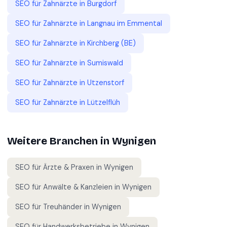
SEO für
Zahnärzte
in
Burgdorf
SEO für
Zahnärzte
in
Langnau im Emmental
SEO für
Zahnärzte
in
Kirchberg (BE)
SEO für
Zahnärzte
in
Sumiswald
SEO für
Zahnärzte
in
Utzenstorf
SEO für
Zahnärzte
in
Lützelflüh
Weitere Branchen in
Wynigen
SEO für
Ärzte & Praxen
in
Wynigen
SEO für
Anwälte & Kanzleien
in
Wynigen
SEO für
Treuhänder
in
Wynigen
SEO für
Handwerksbetriebe
in
Wynigen