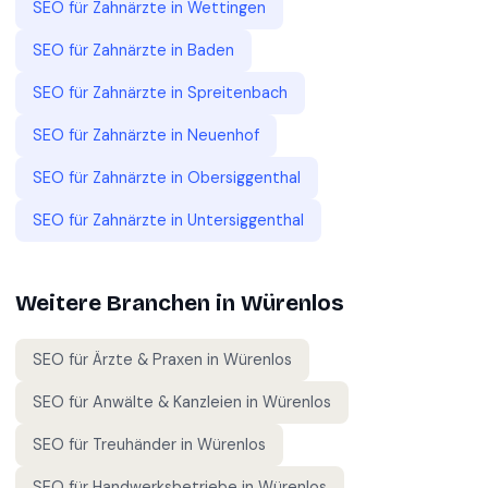
SEO für
Zahnärzte
in
Wettingen
SEO für
Zahnärzte
in
Baden
SEO für
Zahnärzte
in
Spreitenbach
SEO für
Zahnärzte
in
Neuenhof
SEO für
Zahnärzte
in
Obersiggenthal
SEO für
Zahnärzte
in
Untersiggenthal
Weitere Branchen in
Würenlos
SEO für
Ärzte & Praxen
in
Würenlos
SEO für
Anwälte & Kanzleien
in
Würenlos
SEO für
Treuhänder
in
Würenlos
SEO für
Handwerksbetriebe
in
Würenlos