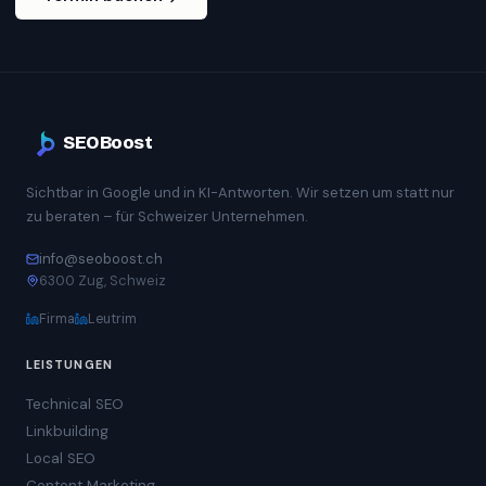
SEOBoost
Sichtbar in Google und in KI-Antworten. Wir setzen um statt nur
zu beraten – für Schweizer Unternehmen.
info@seoboost.ch
6300 Zug, Schweiz
Firma
Leutrim
LEISTUNGEN
Technical SEO
Linkbuilding
Local SEO
Content Marketing