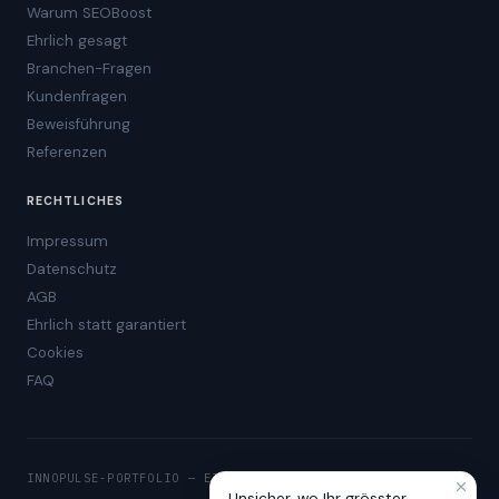
Warum SEOBoost
Ehrlich gesagt
Branchen-Fragen
Kundenfragen
Beweisführung
Referenzen
RECHTLICHES
Impressum
Datenschutz
AGB
Ehrlich statt garantiert
Cookies
FAQ
INNOPULSE-PORTFOLIO — EIGENE PRODUKTE
Unsicher, wo Ihr grösster