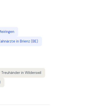
Meiringen
Zahnärzte
in
Brienz (BE)
r
Treuhänder
in
Wilderswil
l