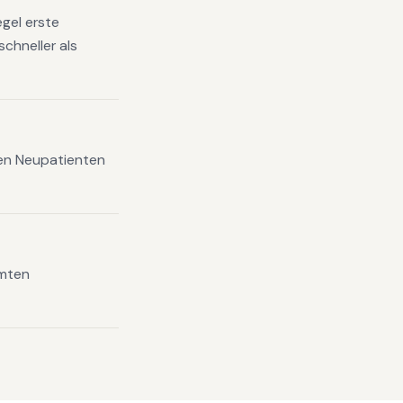
gel erste
chneller als
xen Neupatienten
amten