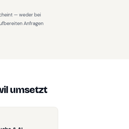
scheint — weder bei
ufbereiten Anfragen
il
umsetzt