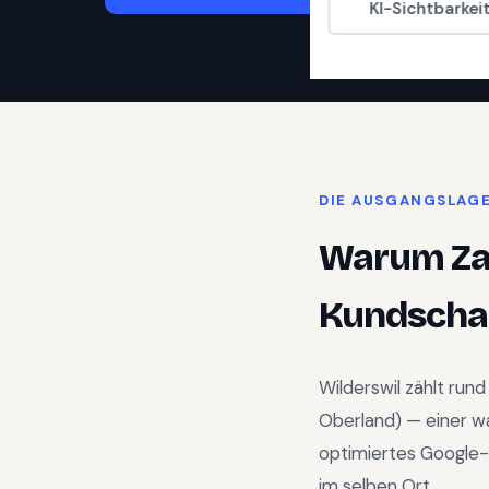
KI-Sichtbarkei
DIE AUSGANGSLAG
Warum
Z
Kundschaf
Wilderswil
zählt run
Oberland
) —
einer w
optimiertes Google-
im selben Ort.