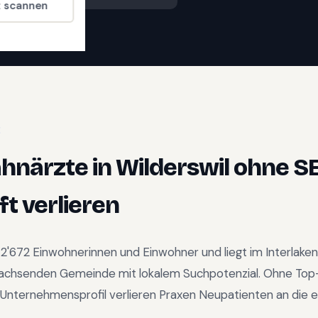
t scannen
E
ahnärzte
in
Wilderswil
ohne S
t verlieren
d
2'672
Einwohnerinnen und Einwohner und liegt im
Interlake
achsenden Gemeinde mit lokalem Suchpotenzial
.
Ohne Top
Unternehmensprofil verlieren Praxen Neupatienten an die e