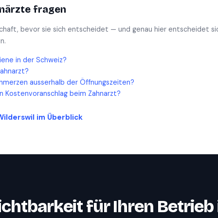
närzte
fragen
schaft, bevor sie sich entscheidet — und genau hier entscheidet si
n.
iene in der Schweiz?
Zahnarzt?
hmerzen ausserhalb der Öffnungszeiten?
en Kostenvoranschlag beim Zahnarzt?
Wilderswil
im Überblick
ichtbarkeit für Ihren Betrieb 