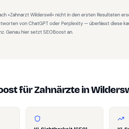
ach «
Zahnarzt Wilderswil
» nicht in den ersten Resultaten er
ntworten von ChatGPT oder Perplexity — überlässt diese ka
nz. Genau hier setzt SEOBoost an.
ost für
Zahnärzte
in
Wildersw