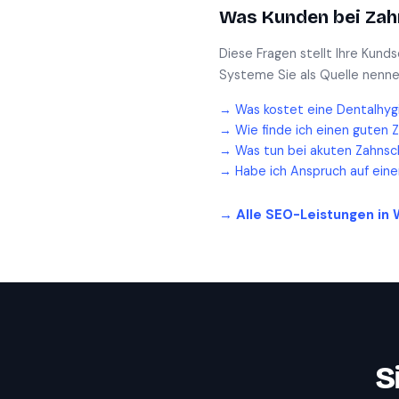
Was Kunden bei
Zah
Diese Fragen stellt Ihre Kund
Systeme Sie als Quelle nenne
→
Was kostet eine Dentalhyg
→
Wie finde ich einen guten 
→
Was tun bei akuten Zahnsc
→
Habe ich Anspruch auf ein
→ Alle SEO-Leistungen in
S