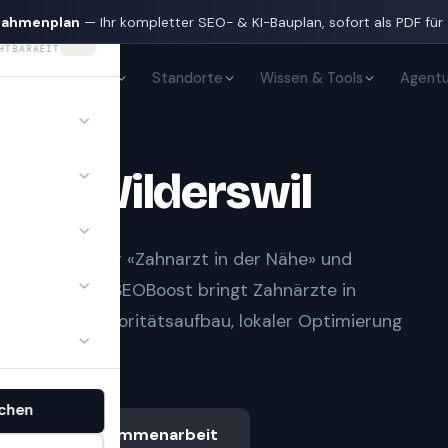
nahmenplan
— Ihr kompletter SEO- & KI-Bauplan, sofort als PDF für
HTBARKEIT
KI-Sichtbarkeit
Standorte
Wissen & Tools
Agentu
te
in
Wilderswil
t Notfall» oder «Zahnarzt in der Nähe» und
gle-Treffern.
SEOBoost bringt
Zahnärzte
in
 sauberem Autoritätsaufbau, lokaler Optimierung
chen
Ablauf & Zusammenarbeit