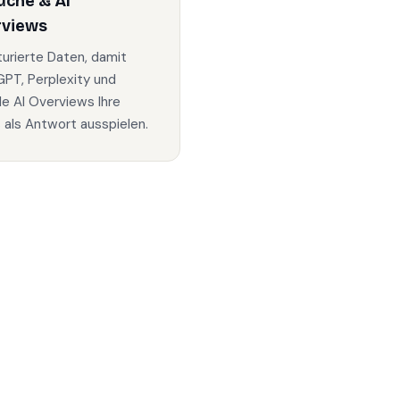
uche & AI
rviews
turierte Daten, damit
PT, Perplexity und
e AI Overviews Ihre
s als Antwort ausspielen.