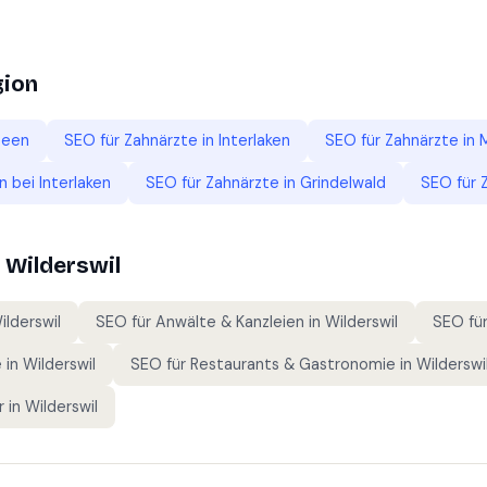
gion
seen
SEO für
Zahnärzte
in
Interlaken
SEO für
Zahnärzte
in
 bei Interlaken
SEO für
Zahnärzte
in
Grindelwald
SEO für
n
Wilderswil
ilderswil
SEO für
Anwälte & Kanzleien
in
Wilderswil
SEO fü
e
in
Wilderswil
SEO für
Restaurants & Gastronomie
in
Wilderswi
r
in
Wilderswil