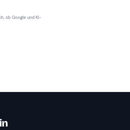
ch, ob Google und KI-
in