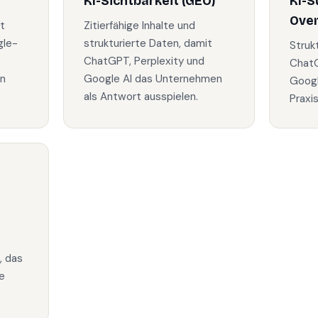
KI-Sichtbarkeit (GEO)
KI-S
Ove
t
Zitierfähige Inhalte und
gle-
strukturierte Daten, damit
Struk
ChatGPT, Perplexity und
ChatG
in
Google AI das Unternehmen
Googl
als Antwort ausspielen.
Praxi
, das
e