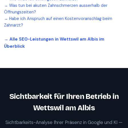
→
Was tun bei akuten Zahnschmerzen ausserhalb der
Öffnungszeiten?
→
Habe ich Anspruch auf einen Kostenvoranschlag beim
Zahnarzt?
→ Alle SEO-Leistungen in
Wettswil am Albis
im
Überblick
Sichtbarkeit für Ihren Betrieb in
Wettswil am Albis
Sichtbarkeits-Analyse Ihrer Präsenz in Google und KI —