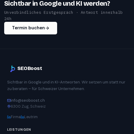
Sichtbar in Google und KI werden?
Unverbindliches Erstgespräch · Antwort innerhalb
24h
Termin buchen
SEOBoost
Sichtbar in Google und in KI-Antworten. Wir setzen um statt nur
zu beraten – für Schweizer Unternehmen.
info@seoboost.ch
6300 Zug, Schweiz
Firma
Leutrim
LEISTUNGEN