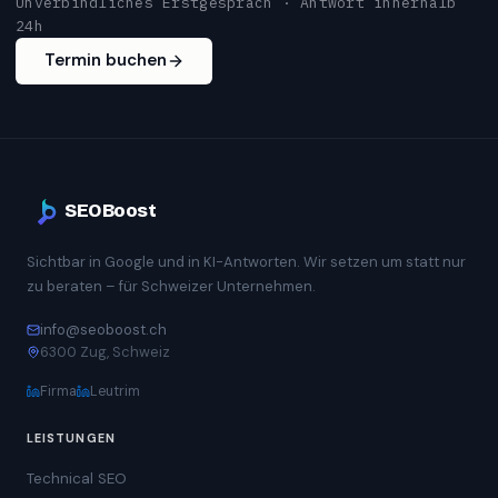
Unverbindliches Erstgespräch · Antwort innerhalb
24h
Termin buchen
SEOBoost
Sichtbar in Google und in KI-Antworten. Wir setzen um statt nur
zu beraten – für Schweizer Unternehmen.
info@seoboost.ch
6300 Zug, Schweiz
Firma
Leutrim
LEISTUNGEN
Technical SEO