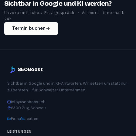
Sichtbar in Google und KI werden?
Unverbindliches Erstgespräch · Antwort innerhalb
24h
Termin buchen
SEOBoost
Sichtbar in Google und in KI-Antworten. Wir setzen um statt nur
zu beraten – für Schweizer Unternehmen.
info@seoboost.ch
6300 Zug, Schweiz
Firma
Leutrim
LEISTUNGEN