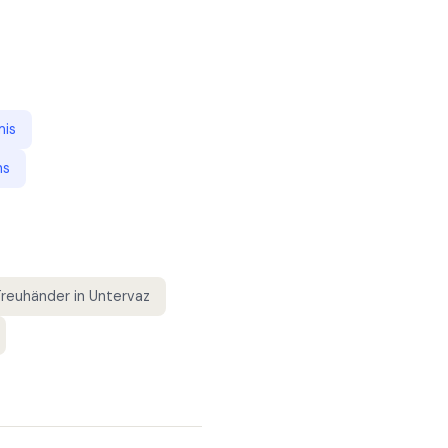
mis
ns
Treuhänder
in
Untervaz