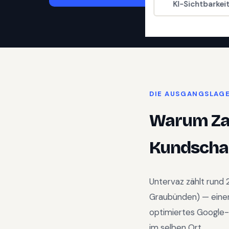
KI-Sichtbarkei
DIE AUSGANGSLAG
Warum
Z
Kundschaf
Untervaz
zählt rund
Graubünden
) —
eine
optimiertes Google-
im selben Ort.