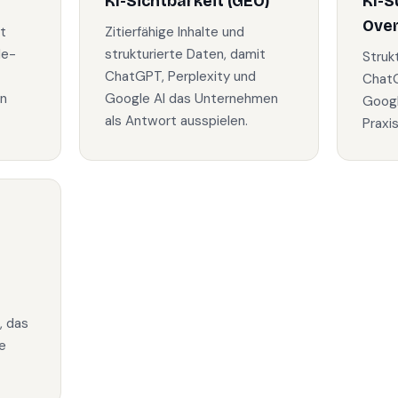
KI-Sichtbarkeit (GEO)
KI-S
Ove
t
Zitierfähige Inhalte und
le-
strukturierte Daten, damit
Struk
ChatGPT, Perplexity und
ChatG
in
Google AI das Unternehmen
Googl
als Antwort ausspielen.
Praxi
, das
e