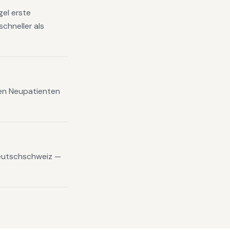
gel erste
chneller als
xen Neupatienten
eutschschweiz —