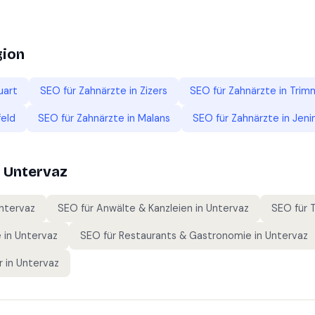
gion
uart
SEO für
Zahnärzte
in
Zizers
SEO für
Zahnärzte
in
Trim
eld
SEO für
Zahnärzte
in
Malans
SEO für
Zahnärzte
in
Jeni
n
Untervaz
ntervaz
SEO für
Anwälte & Kanzleien
in
Untervaz
SEO für
e
in
Untervaz
SEO für
Restaurants & Gastronomie
in
Untervaz
r
in
Untervaz