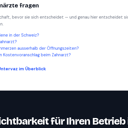
närzte
fragen
schaft, bevor sie sich entscheidet — und genau hier entscheidet si
n.
iene in der Schweiz?
Zahnarzt?
hmerzen ausserhalb der Öffnungszeiten?
en Kostenvoranschlag beim Zahnarzt?
Untervaz
im Überblick
ichtbarkeit für Ihren Betrieb 