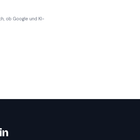
ch, ob Google und KI-
in