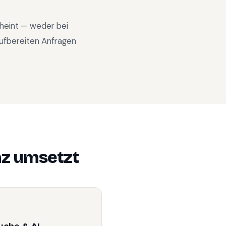
cheint — weder bei
ufbereiten Anfragen
az
umsetzt