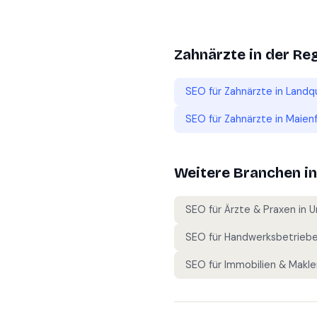
Zahnärzte
in der Re
SEO für
Zahnärzte
in
Landq
SEO für
Zahnärzte
in
Maienf
Weitere Branchen i
SEO für
Ärzte & Praxen
in
U
SEO für
Handwerksbetrieb
SEO für
Immobilien & Makle