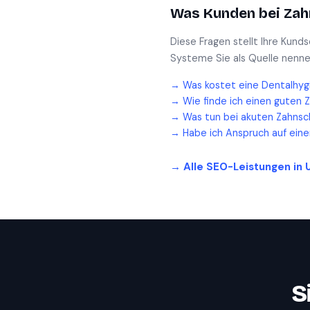
Was Kunden bei
Zah
Diese Fragen stellt Ihre Kund
Systeme Sie als Quelle nenne
→
Was kostet eine Dentalhyg
→
Wie finde ich einen guten 
→
Was tun bei akuten Zahnsc
→
Habe ich Anspruch auf ein
→ Alle SEO-Leistungen in
S