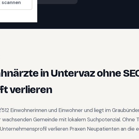
t scannen
E
ahnärzte
in
Untervaz
ohne SE
t verlieren
2'512
Einwohnerinnen und Einwohner und liegt im
Graubünde
r wachsenden Gemeinde mit lokalem Suchpotenzial
.
Ohne T
Unternehmensprofil verlieren Praxen Neupatienten an die e