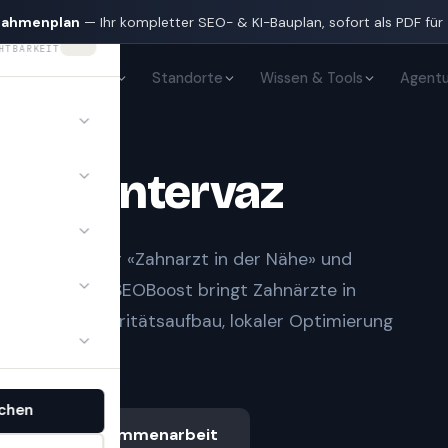
nahmenplan
— Ihr kompletter SEO- & KI-Bauplan, sofort als PDF für
HTBARKEIT
KI-Sichtbarkeit
Standorte
Wissen & Tools
Agentu
te
in
Untervaz
t Notfall» oder «Zahnarzt in der Nähe» und
gle-Treffern.
SEOBoost bringt
Zahnärzte
in
sauberem Autoritätsaufbau, lokaler Optimierung
chen
Ablauf & Zusammenarbeit