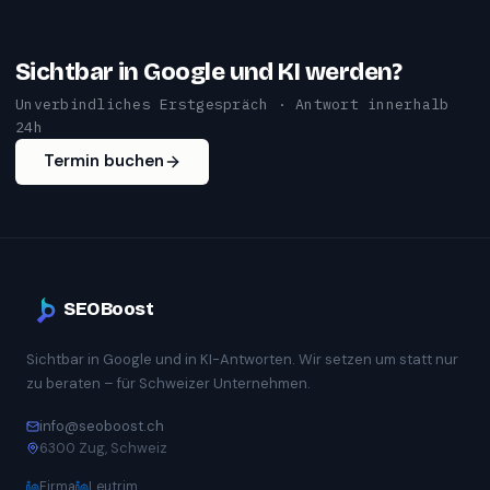
Sichtbar in Google und KI werden?
Unverbindliches Erstgespräch · Antwort innerhalb
24h
Termin buchen
SEOBoost
Sichtbar in Google und in KI-Antworten. Wir setzen um statt nur
zu beraten – für Schweizer Unternehmen.
info@seoboost.ch
6300 Zug, Schweiz
Firma
Leutrim