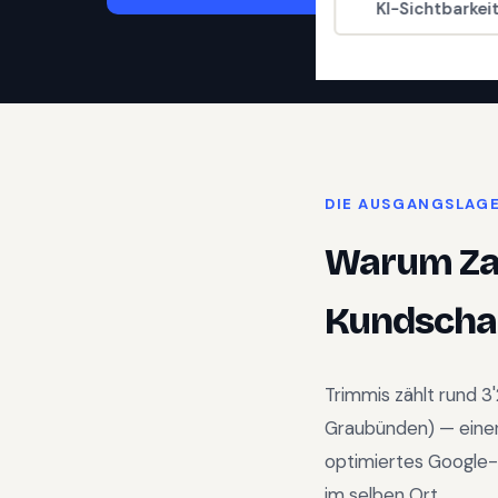
KI-Sichtbarkei
DIE AUSGANGSLAG
Warum
Z
Kundschaf
Trimmis
zählt rund
3
Graubünden
) —
eine
optimiertes Google-
im selben Ort.