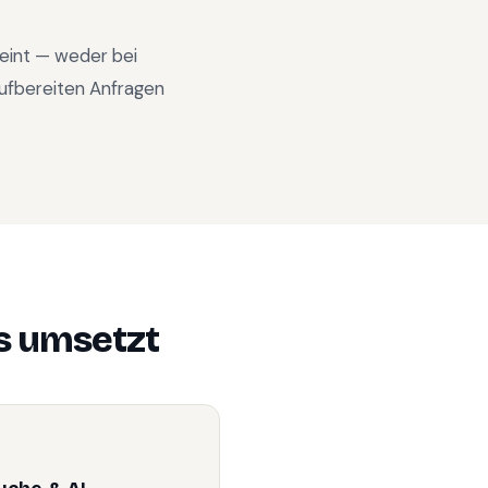
heint — weder bei
ufbereiten Anfragen
s
umsetzt