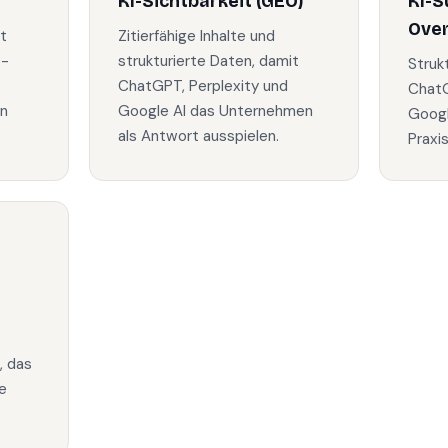
KI-Sichtbarkeit (GEO)
KI-S
Ove
t
Zitierfähige Inhalte und
e-
strukturierte Daten, damit
Struk
ChatGPT, Perplexity und
ChatG
in
Google AI das Unternehmen
Googl
als Antwort ausspielen.
Praxi
, das
e