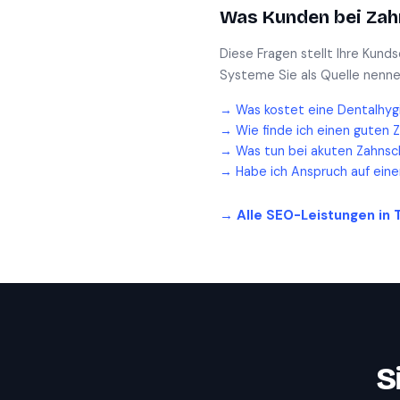
Was Kunden bei
Zah
Diese Fragen stellt Ihre Kund
Systeme Sie als Quelle nenne
→
Was kostet eine Dentalhyg
→
Wie finde ich einen guten 
→
Was tun bei akuten Zahnsc
→
Habe ich Anspruch auf ein
→ Alle SEO-Leistungen in
S