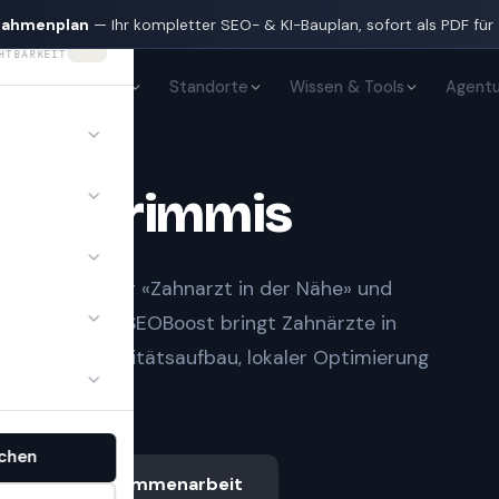
nahmenplan
— Ihr kompletter SEO- & KI-Bauplan, sofort als PDF für
HTBARKEIT
KI-Sichtbarkeit
Standorte
Wissen & Tools
Agentu
te
in
Trimmis
t Notfall» oder «Zahnarzt in der Nähe» und
gle-Treffern.
SEOBoost bringt
Zahnärzte
in
auberem Autoritätsaufbau, lokaler Optimierung
chen
Ablauf & Zusammenarbeit