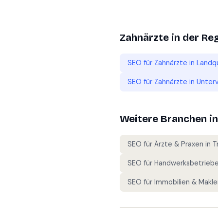
Zahnärzte
in der Re
SEO für
Zahnärzte
in
Landq
SEO für
Zahnärzte
in
Unter
Weitere Branchen i
SEO für
Ärzte & Praxen
in
T
SEO für
Handwerksbetrieb
SEO für
Immobilien & Makle