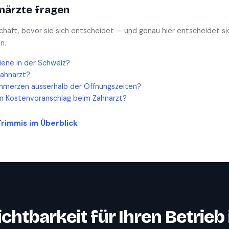
närzte
fragen
schaft, bevor sie sich entscheidet — und genau hier entscheidet si
n.
iene in der Schweiz?
Zahnarzt?
hmerzen ausserhalb der Öffnungszeiten?
en Kostenvoranschlag beim Zahnarzt?
Trimmis
im Überblick
ichtbarkeit für Ihren Betrieb 