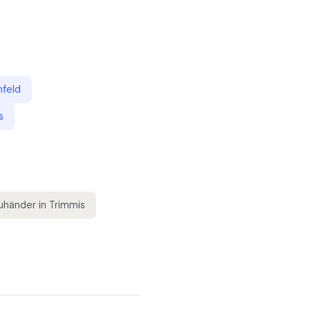
nfeld
s
uhänder
in
Trimmis