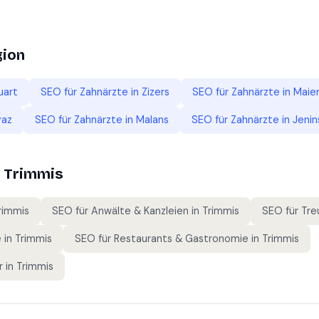
gion
uart
SEO für
Zahnärzte
in
Zizers
SEO für
Zahnärzte
in
Maie
vaz
SEO für
Zahnärzte
in
Malans
SEO für
Zahnärzte
in
Jenin
n
Trimmis
rimmis
SEO für
Anwälte & Kanzleien
in
Trimmis
SEO für
Tre
e
in
Trimmis
SEO für
Restaurants & Gastronomie
in
Trimmis
r
in
Trimmis