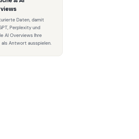
uche & AI
rviews
turierte Daten, damit
PT, Perplexity und
e AI Overviews Ihre
s als Antwort ausspielen.