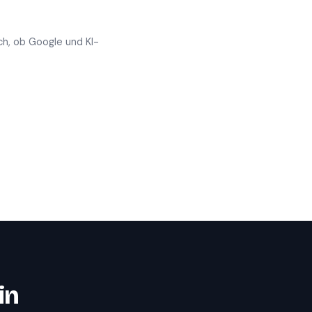
ch, ob Google und KI-
in