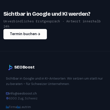
Sichtbar in Google und KI werden?
Unverbindliches Erstgespräch · Antwort innerhalb
24h
Termin buchen
SEOBoost
Sichtbar in Google und in KI-Antworten. Wir setzen um statt nur
zu beraten – für Schweizer Unternehmen.
info@seoboost.ch
6300 Zug, Schweiz
Firma
Leutrim