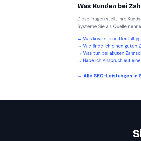
Was Kunden bei
Zah
Diese Fragen stellt Ihre Kund
Systeme Sie als Quelle nenne
→
Was kostet eine Dentalhyg
→
Wie finde ich einen guten 
→
Was tun bei akuten Zahnsc
→
Habe ich Anspruch auf ein
→ Alle SEO-Leistungen in
S