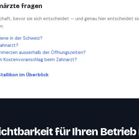
närzte
fragen
schaft, bevor sie sich entscheidet — und genau hier entscheidet si
n.
iene in der Schweiz?
Zahnarzt?
hmerzen ausserhalb der Öffnungszeiten?
en Kostenvoranschlag beim Zahnarzt?
Stallikon
im Überblick
ichtbarkeit für Ihren Betrieb 