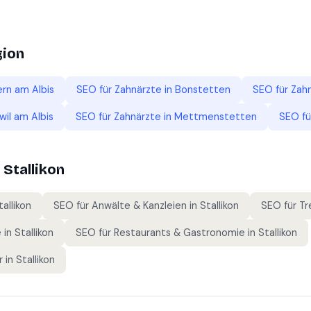
gion
ern am Albis
SEO für
Zahnärzte
in
Bonstetten
SEO für
Zah
il am Albis
SEO für
Zahnärzte
in
Mettmenstetten
SEO f
n
Stallikon
tallikon
SEO für
Anwälte & Kanzleien
in
Stallikon
SEO für
Tr
e
in
Stallikon
SEO für
Restaurants & Gastronomie
in
Stallikon
r
in
Stallikon