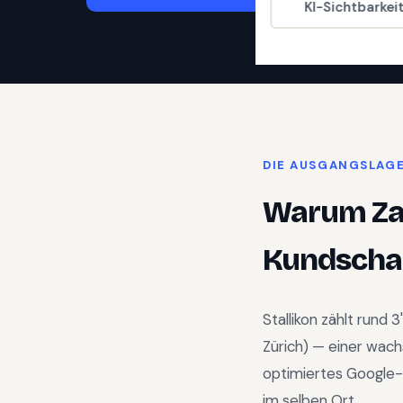
KI-Sichtbarkei
DIE AUSGANGSLAG
Warum
Z
Kundschaf
Stallikon
zählt rund
3
Zürich
) —
einer wach
optimiertes Google-
im selben Ort.