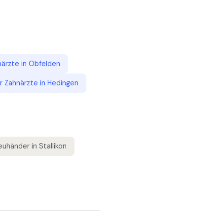
närzte
in
Obfelden
ür
Zahnärzte
in
Hedingen
euhänder
in
Stallikon