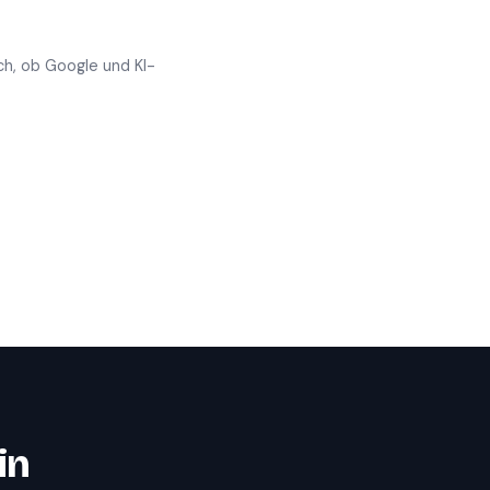
ch, ob Google und KI-
in