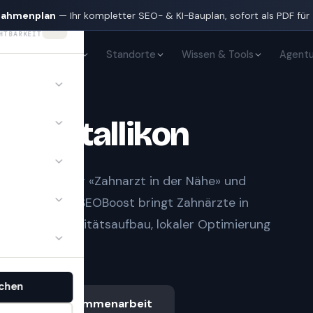
nahmenplan
— Ihr kompletter SEO- & KI-Bauplan, sofort als PDF für
HTBARKEIT
KI-Sichtbarkeit
Standorte
Wissen & Tools
Agentu
te
in
Stallikon
t Notfall» oder «Zahnarzt in der Nähe» und
gle-Treffern.
SEOBoost bringt
Zahnärzte
in
auberem Autoritätsaufbau, lokaler Optimierung
chen
Ablauf & Zusammenarbeit