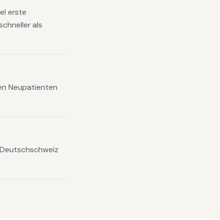
el erste
chneller als
xen Neupatienten
n Deutschschweiz