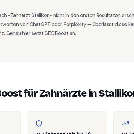
ach «
Zahnarzt Stallikon
» nicht in den ersten Resultaten ersc
ntworten von ChatGPT oder Perplexity — überlässt diese ka
nz. Genau hier setzt SEOBoost an.
oost für
Zahnärzte
in
Stallik