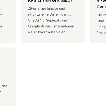
KI-Sichtbarkeit (GEO)
KI-S
Ove
t
Zitierfähige Inhalte und
e-
strukturierte Daten, damit
Struk
ChatGPT, Perplexity und
ChatG
in
Google AI das Unternehmen
Googl
als Antwort ausspielen.
Praxi
, das
e