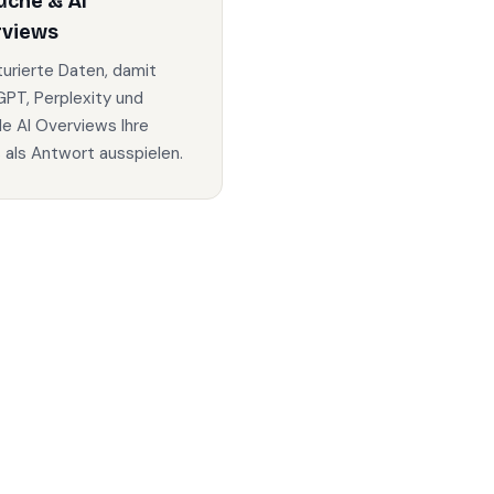
uche & AI
rviews
turierte Daten, damit
PT, Perplexity und
e AI Overviews Ihre
s als Antwort ausspielen.