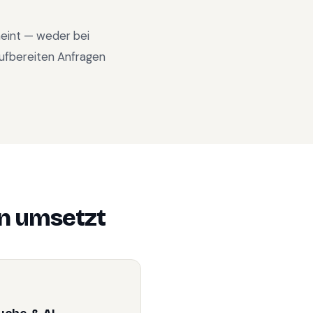
heint — weder bei
ufbereiten Anfragen
on
umsetzt