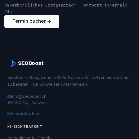
Unverbindliches Erstgespräch · Antwort innerhalb
24h
Termin buchen
SEOBoost
Sichtbar in Google und in KI-Antworten. Wir setzen um statt nur
zu beraten – für Schweizer Unternehmen.
info@seoboost.ch
6300 Zug, Schweiz
Firma
Leutrim
KI-SICHTBARKEIT
Kostenloser KI-Check