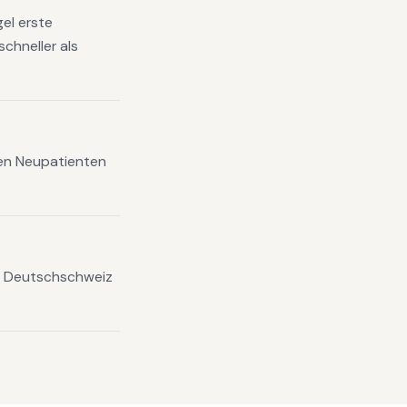
el erste
chneller als
xen Neupatienten
en Deutschschweiz