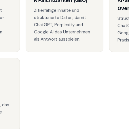
KI-Sichtbarkeit (GEO)
KI-S
Ove
t
Zitierfähige Inhalte und
le-
strukturierte Daten, damit
Struk
ChatGPT, Perplexity und
ChatG
in
Google AI das Unternehmen
Googl
als Antwort ausspielen.
Praxi
, das
e