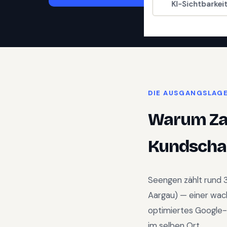
KI-Sichtbarkei
DIE AUSGANGSLAG
Warum
Z
Kundschaf
Seengen
zählt rund
Aargau
) —
einer wac
optimiertes Google-
im selben Ort.