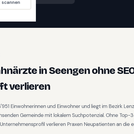
t scannen
E
ahnärzte
in
Seengen
ohne SE
t verlieren
3'951
Einwohnerinnen und Einwohner und liegt im
Bezirk Len
hsenden Gemeinde mit lokalem Suchpotenzial
.
Ohne Top-3
Unternehmensprofil verlieren Praxen Neupatienten an die e