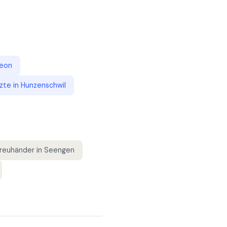
eon
zte
in
Hunzenschwil
reuhänder
in
Seengen