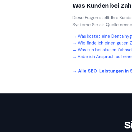
Was Kunden bei
Zah
Diese Fragen stellt Ihre Kund
Systeme Sie als Quelle nenne
→
Was kostet eine Dentalhyg
→
Wie finde ich einen guten 
→
Was tun bei akuten Zahnsc
→
Habe ich Anspruch auf ein
→ Alle SEO-Leistungen in
S