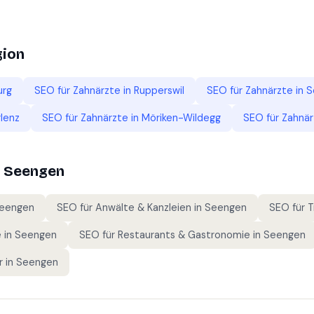
gion
urg
SEO für
Zahnärzte
in
Rupperswil
SEO für
Zahnärzte
in
S
lenz
SEO für
Zahnärzte
in
Möriken-Wildegg
SEO für
Zahnär
n
Seengen
eengen
SEO für
Anwälte & Kanzleien
in
Seengen
SEO für
T
e
in
Seengen
SEO für
Restaurants & Gastronomie
in
Seengen
r
in
Seengen