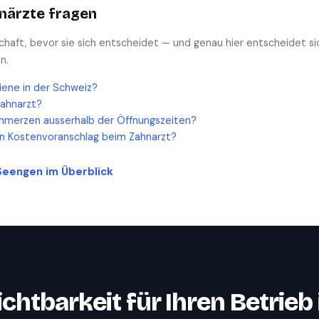
närzte
fragen
schaft, bevor sie sich entscheidet — und genau hier entscheidet si
n.
iene in der Schweiz?
Zahnarzt?
hmerzen ausserhalb der Öffnungszeiten?
en Kostenvoranschlag beim Zahnarzt?
Seengen
im Überblick
ichtbarkeit für Ihren Betrieb 