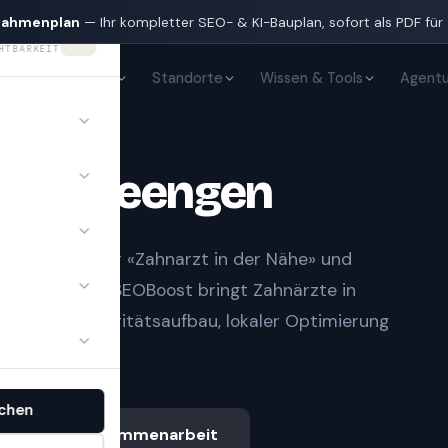
nahmenplan
— Ihr kompletter SEO- & KI-Bauplan, sofort als PDF für
HTBARKEIT
KI-Sichtbarkeit
Standorte
Wissen & Tools
Agentu
te
in
Seengen
t Notfall» oder «Zahnarzt in der Nähe» und
gle-Treffern.
SEOBoost bringt
Zahnärzte
in
sauberem Autoritätsaufbau, lokaler Optimierung
chen
Ablauf & Zusammenarbeit