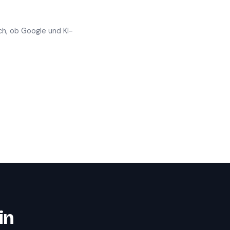
ch, ob Google und KI-
in