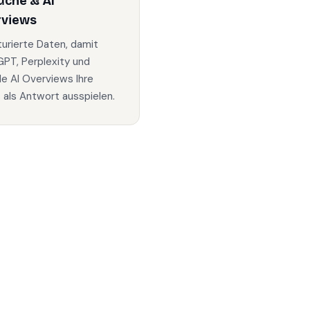
uche & AI
rviews
turierte Daten, damit
PT, Perplexity und
e AI Overviews Ihre
s als Antwort ausspielen.