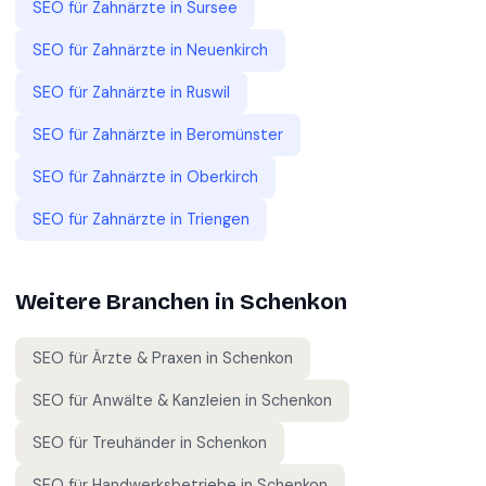
SEO für
Zahnärzte
in
Sursee
SEO für
Zahnärzte
in
Neuenkirch
SEO für
Zahnärzte
in
Ruswil
SEO für
Zahnärzte
in
Beromünster
SEO für
Zahnärzte
in
Oberkirch
SEO für
Zahnärzte
in
Triengen
Weitere Branchen in
Schenkon
SEO für
Ärzte & Praxen
in
Schenkon
SEO für
Anwälte & Kanzleien
in
Schenkon
SEO für
Treuhänder
in
Schenkon
SEO für
Handwerksbetriebe
in
Schenkon