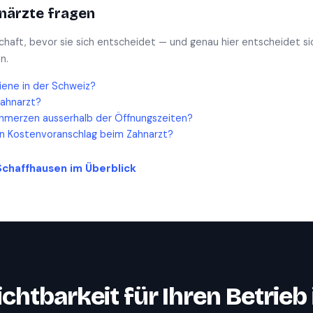
närzte
fragen
schaft, bevor sie sich entscheidet — und genau hier entscheidet si
n.
iene in der Schweiz?
Zahnarzt?
hmerzen ausserhalb der Öffnungszeiten?
en Kostenvoranschlag beim Zahnarzt?
Schaffhausen
im Überblick
ichtbarkeit für Ihren Betrieb 