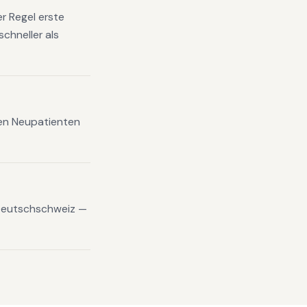
r Regel erste
chneller als
xen Neupatienten
 Deutschschweiz —