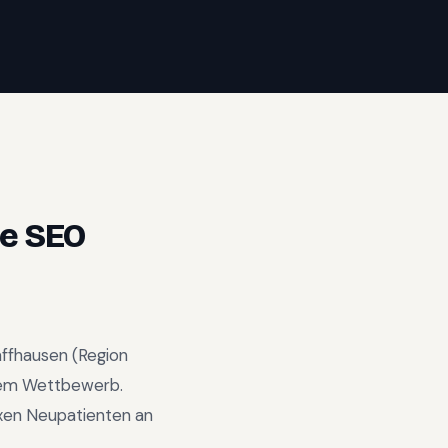
e SEO
ffhausen
(Region
alem Wettbewerb
.
xen Neupatienten an