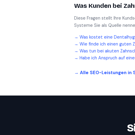
Was Kunden bei
Zah
Diese Fragen stellt Ihre Kund
Systeme Sie als Quelle nenne
→
Was kostet eine Dentalhyg
→
Wie finde ich einen guten 
→
Was tun bei akuten Zahnsc
→
Habe ich Anspruch auf ein
→ Alle SEO-Leistungen in
S