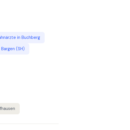
ahnärzte
in
Buchberg
n
Bargen (SH)
fhausen