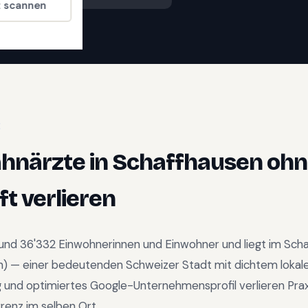
t scannen
E
ahnärzte
in
Schaffhausen
ohn
t verlieren
rund
36'332
Einwohnerinnen und Einwohner und liegt im
Scha
n
) —
einer bedeutenden Schweizer Stadt mit dichtem lok
und optimiertes Google-Unternehmensprofil verlieren Pra
rrenz im selben Ort.