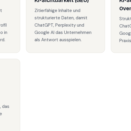
KI-Sichtbarkeit (GEO)
KI-S
Ove
t
Zitierfähige Inhalte und
strukturierte Daten, damit
Struk
fil
ChatGPT, Perplexity und
ChatG
o in
Google AI das Unternehmen
Googl
rd.
als Antwort ausspielen.
Praxi
, das
e