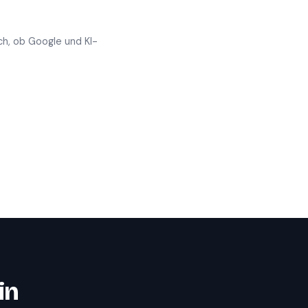
ch, ob Google und KI-
in