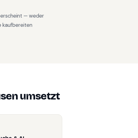
n erscheint — weder
e kaufbereiten
usen
umsetzt