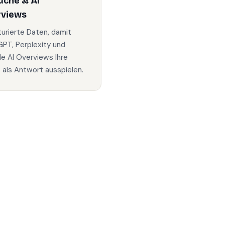
uche & AI
rviews
turierte Daten, damit
PT, Perplexity und
e AI Overviews Ihre
s als Antwort ausspielen.