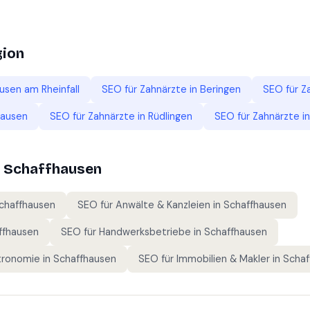
gion
sen am Rheinfall
SEO für
Zahnärzte
in
Beringen
SEO für
Z
hausen
SEO für
Zahnärzte
in
Rüdlingen
SEO für
Zahnärzte
i
n
Schaffhausen
chaffhausen
SEO für
Anwälte & Kanzleien
in
Schaffhausen
ffhausen
SEO für
Handwerksbetriebe
in
Schaffhausen
tronomie
in
Schaffhausen
SEO für
Immobilien & Makler
in
Schaf