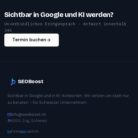
Sichtbar in Google und KI werden?
Unverbindliches Erstgespräch · Antwort innerhalb
24h
Termin buchen
SEOBoost
Sichtbar in Google und in KI-Antworten. Wir setzen um statt nur
zu beraten – für Schweizer Unternehmen.
info@seoboost.ch
6300 Zug, Schweiz
Firma
Leutrim