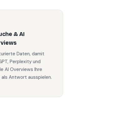
uche & AI
rviews
turierte Daten, damit
PT, Perplexity und
e AI Overviews Ihre
s als Antwort ausspielen.