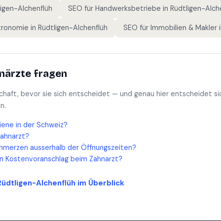
ligen-Alchenflüh
SEO für
Handwerksbetriebe
in
Rüdtligen-Alch
tronomie
in
Rüdtligen-Alchenflüh
SEO für
Immobilien & Makler
närzte
fragen
schaft, bevor sie sich entscheidet — und genau hier entscheidet si
n.
iene in der Schweiz?
Zahnarzt?
hmerzen ausserhalb der Öffnungszeiten?
en Kostenvoranschlag beim Zahnarzt?
Rüdtligen-Alchenflüh
im Überblick