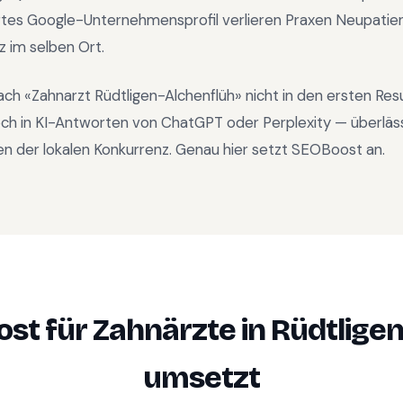
rtes Google-Unternehmensprofil verlieren Praxen Neupatien
z im selben Ort.
ach «
Zahnarzt Rüdtligen-Alchenflüh
» nicht in den ersten Re
ch in KI-Antworten von ChatGPT oder Perplexity — überläs
n der lokalen Konkurrenz. Genau hier setzt SEOBoost an.
st für
Zahnärzte
in
Rüdtlige
umsetzt