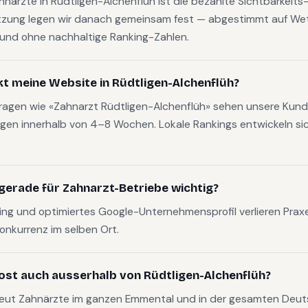
ahnärzte in Rüdtligen-Alchenflüh ist die bezahlte Sichtbarkeits
zung legen wir danach gemeinsam fest — abgestimmt auf W
t und ohne nachhaltige Ranking-Zahlen.
kt meine Website in Rüdtligen-Alchenflüh?
fragen wie «Zahnarzt Rüdtligen-Alchenflüh» sehen unsere Kund
gen innerhalb von 4–8 Wochen. Lokale Rankings entwickeln sich
gerade für Zahnarzt-Betriebe wichtig?
g und optimiertes Google-Unternehmensprofil verlieren Pra
Konkurrenz im selben Ort.
ost auch ausserhalb von Rüdtligen-Alchenflüh?
reut Zahnärzte im ganzen Emmental und in der gesamten Deu