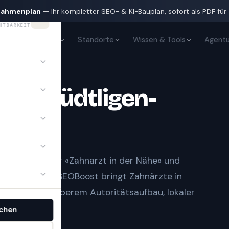
nahmenplan
— Ihr kompletter SEO- & KI-Bauplan, sofort als PDF für
HTBARKEIT
KI-Sichtbarkeit
Standorte
Wissen & Tools
Agentu
te
in
Rüdtligen-
t Notfall» oder «Zahnarzt in der Nähe» und
gle-Treffern.
SEOBoost bringt
Zahnärzte
in
d KI — mit sauberem Autoritätsaufbau, lokaler
.
chen