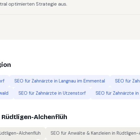
tral optimierten Strategie aus.
gion
rf
SEO für
Zahnärzte
in
Langnau im Emmental
SEO für
Zah
wald
SEO für
Zahnärzte
in
Utzenstorf
SEO für
Zahnärzte
in
n
Rüdtligen-Alchenflüh
üdtligen-Alchenflüh
SEO für
Anwälte & Kanzleien
in
Rüdtligen-