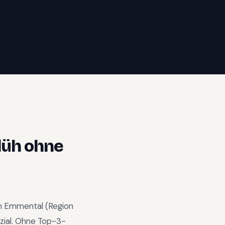
lüh
ohne
m
Emmental
(Region
ial
.
Ohne Top-3-