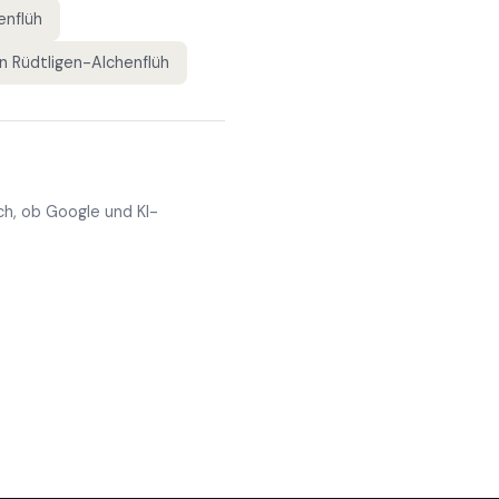
enflüh
in
Rüdtligen-Alchenflüh
ch, ob Google und KI-