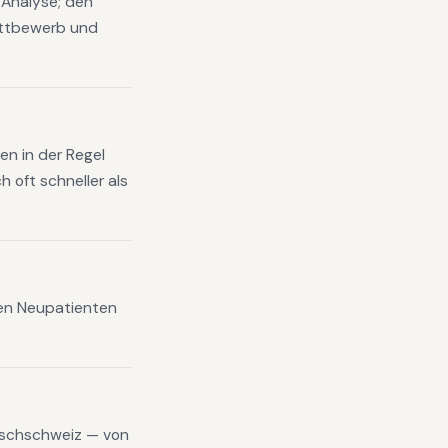
-Analyse; den
ettbewerb und
en in der Regel
 oft schneller als
xen Neupatienten
tschschweiz — von