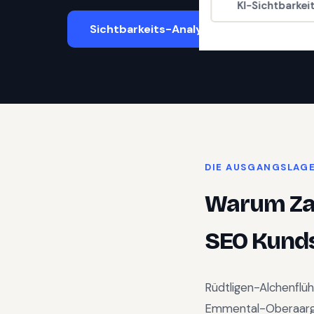
KI-Sichtbarkei
Sichtbarkeits-Analyse starten
DIE AUSGANGSLAG
Warum
Z
SEO Kunds
Rüdtligen-Alchenflüh
Emmental-Oberaar