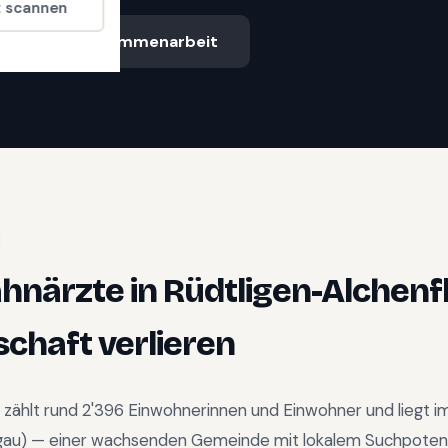
t scannen
Ablauf & Zusammenarbeit
E
ahnärzte
in
Rüdtligen-Alchenf
chaft verlieren
zählt rund
2'396
Einwohnerinnen und Einwohner und liegt i
gau
) —
einer wachsenden Gemeinde mit lokalem Suchpotenz