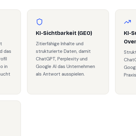
KI-Sichtbarkeit (GEO)
KI-S
Ove
t
Zitierfähige Inhalte und
nd das
strukturierte Daten, damit
Struk
fil
ChatGPT, Perplexity und
ChatG
o in
Google AI das Unternehmen
Googl
sucht
als Antwort ausspielen.
Praxi