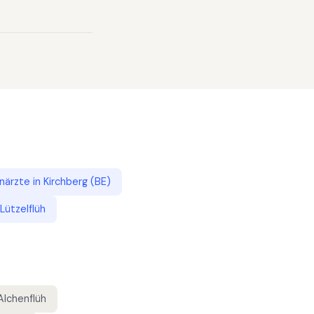
närzte
in
Kirchberg (BE)
Lützelflüh
Alchenflüh