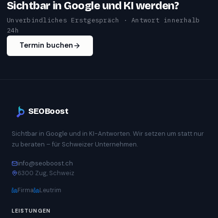
Sichtbar in Google und KI werden?
Unverbindliches Erstgespräch · Antwort innerhalb
24h
Termin buchen
SEOBoost
Sichtbar in Google und in KI-Antworten. Wir setzen um statt nur
zu beraten – für Schweizer Unternehmen.
info@seoboost.ch
6300 Zug, Schweiz
Firma
Leutrim
LEISTUNGEN