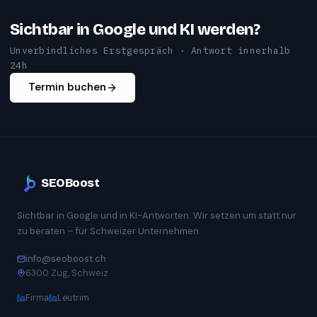
Sichtbar in Google und KI werden?
Unverbindliches Erstgespräch · Antwort innerhalb
24h
Termin buchen
SEOBoost
Sichtbar in Google und in KI-Antworten. Wir setzen um statt nur
zu beraten – für Schweizer Unternehmen.
info@seoboost.ch
6300 Zug, Schweiz
Firma
Leutrim