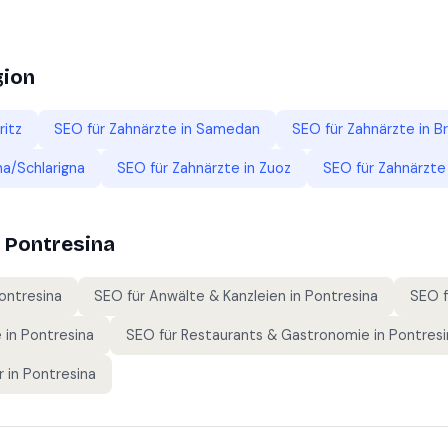
gion
ritz
SEO für
Zahnärzte
in
Samedan
SEO für
Zahnärzte
in
Br
na/Schlarigna
SEO für
Zahnärzte
in
Zuoz
SEO für
Zahnärzte
n
Pontresina
ontresina
SEO für
Anwälte & Kanzleien
in
Pontresina
SEO 
e
in
Pontresina
SEO für
Restaurants & Gastronomie
in
Pontresi
r
in
Pontresina