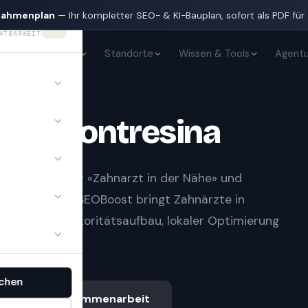
nahmenplan
— Ihr kompletter SEO- & KI-Bauplan, sofort als PDF für
HTBARKEIT
KI-Sichtbarkeit
Standorte
Wissen & Tools
Agentu
te
in
Pontresina
t Notfall» oder «Zahnarzt in der Nähe» und
gle-Treffern.
SEOBoost bringt
Zahnärzte
in
t sauberem Autoritätsaufbau, lokaler Optimierung
chen
Ablauf & Zusammenarbeit