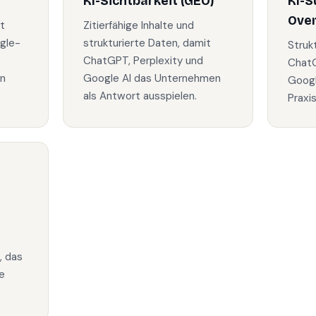
KI-Sichtbarkeit (GEO)
KI-S
Ove
t
Zitierfähige Inhalte und
gle-
strukturierte Daten, damit
Struk
ChatGPT, Perplexity und
ChatG
in
Google AI das Unternehmen
Googl
als Antwort ausspielen.
Praxi
, das
e