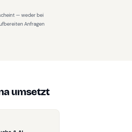
rscheint — weder bei
ufbereiten Anfragen
na
umsetzt