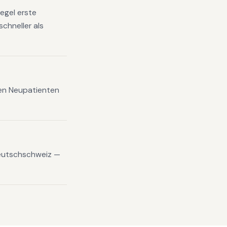
egel erste
chneller als
xen Neupatienten
eutschschweiz —