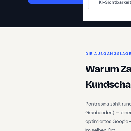
KI-Sichtbarkei
DIE AUSGANGSLAG
Warum
Z
Kundschaf
Pontresina
zählt run
Graubünden
) —
eine
optimiertes Google-
im selben Ort.