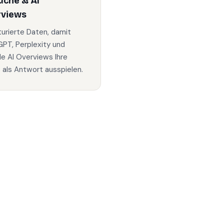
uche & AI
rviews
turierte Daten, damit
PT, Perplexity und
e AI Overviews Ihre
s als Antwort ausspielen.