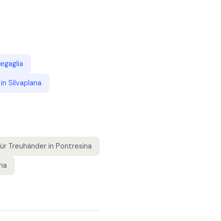
egaglia
in
Silvaplana
für
Treuhänder
in
Pontresina
na