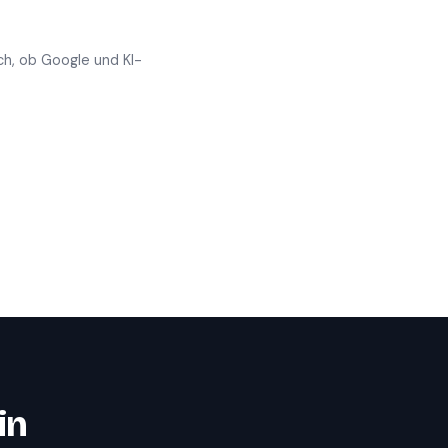
ch, ob Google und KI-
in