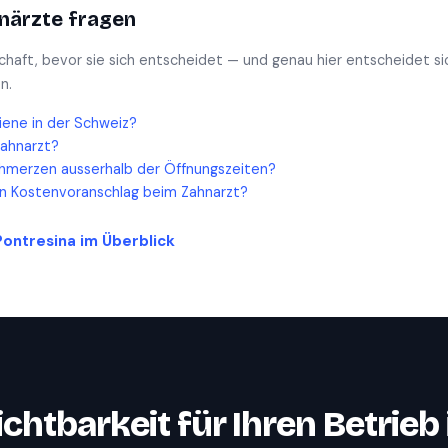
närzte
fragen
schaft, bevor sie sich entscheidet — und genau hier entscheidet si
n.
iene in der Schweiz?
Zahnarzt?
hmerzen ausserhalb der Öffnungszeiten?
en Kostenvoranschlag beim Zahnarzt?
Pontresina
im Überblick
ichtbarkeit für Ihren Betrieb 