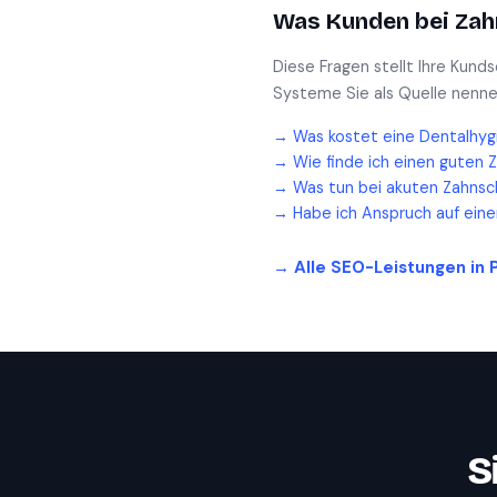
Was Kunden bei
Zah
Diese Fragen stellt Ihre Kund
Systeme Sie als Quelle nenne
→
Was kostet eine Dentalhyg
→
Wie finde ich einen guten 
→
Was tun bei akuten Zahnsc
→
Habe ich Anspruch auf ein
→ Alle SEO-Leistungen in
S