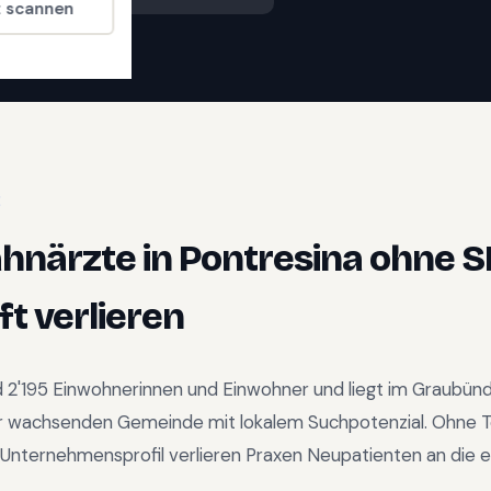
t scannen
E
ahnärzte
in
Pontresina
ohne S
t verlieren
d
2'195
Einwohnerinnen und Einwohner und liegt im
Graubün
r wachsenden Gemeinde mit lokalem Suchpotenzial
.
Ohne T
Unternehmensprofil verlieren Praxen Neupatienten an die e