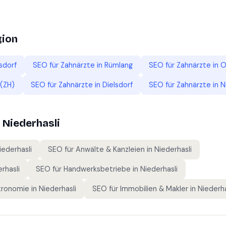
gion
sdorf
SEO für
Zahnärzte
in
Rümlang
SEO für
Zahnärzte
in
O
(ZH)
SEO für
Zahnärzte
in
Dielsdorf
SEO für
Zahnärzte
in
N
n
Niederhasli
iederhasli
SEO für
Anwälte & Kanzleien
in
Niederhasli
rhasli
SEO für
Handwerksbetriebe
in
Niederhasli
tronomie
in
Niederhasli
SEO für
Immobilien & Makler
in
Niederha