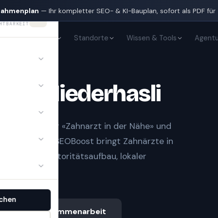
nahmenplan
— Ihr kompletter SEO- & KI-Bauplan, sofort als PDF für
HTBARKEIT
KI-Sichtbarkeit
Standorte
Wissen & Tools
Agentu
te
in
Niederhasli
t Notfall» oder «Zahnarzt in der Nähe» und
gle-Treffern.
SEOBoost bringt
Zahnärzte
in
t sauberem Autoritätsaufbau, lokaler
.
chen
Ablauf & Zusammenarbeit