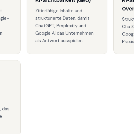
KI-Sichtbarkeit (GEO)
KI-S
Ove
t
Zitierfähige Inhalte und
ogle-
strukturierte Daten, damit
Struk
ChatGPT, Perplexity und
ChatG
in
Google AI das Unternehmen
Googl
als Antwort ausspielen.
Praxi
, das
e