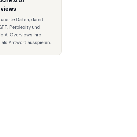
uche & AI
rviews
turierte Daten, damit
PT, Perplexity und
e AI Overviews Ihre
s als Antwort ausspielen.