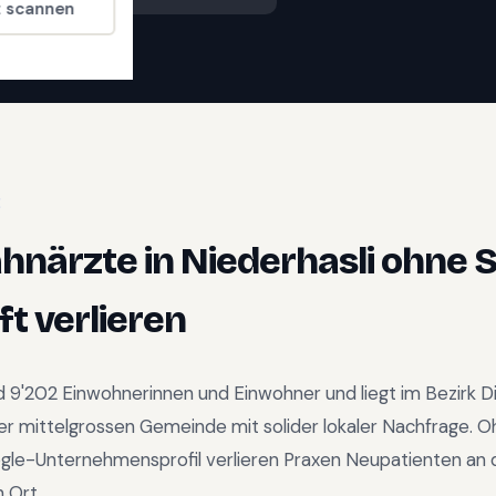
t scannen
E
ahnärzte
in
Niederhasli
ohne 
t verlieren
nd
9'202
Einwohnerinnen und Einwohner und liegt im
Bezirk D
er mittelgrossen Gemeinde mit solider lokaler Nachfrage
.
O
gle-Unternehmensprofil verlieren Praxen Neupatienten an d
 Ort.