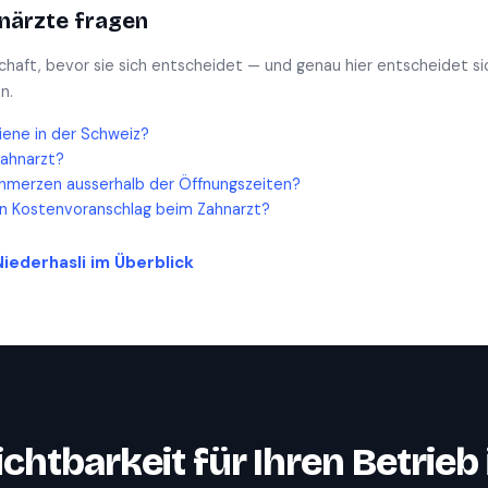
närzte
fragen
schaft, bevor sie sich entscheidet — und genau hier entscheidet si
n.
iene in der Schweiz?
Zahnarzt?
hmerzen ausserhalb der Öffnungszeiten?
en Kostenvoranschlag beim Zahnarzt?
Niederhasli
im Überblick
ichtbarkeit für Ihren Betrieb 