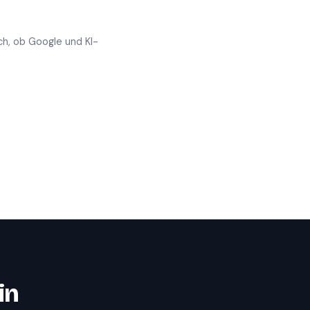
ch, ob Google und KI-
in