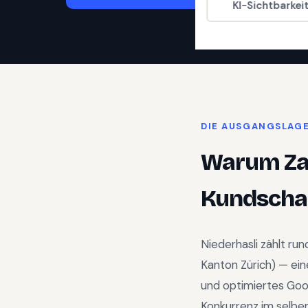
KI-Sichtbarkei
DIE AUSGANGSLAG
Warum
Z
Kundschaf
Niederhasli
zählt ru
Kanton Zürich
) —
ein
und optimiertes Goo
Konkurrenz im selben