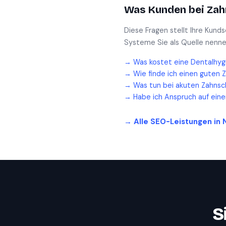
Was Kunden bei
Zah
Diese Fragen stellt Ihre Kund
Systeme Sie als Quelle nenne
→
Was kostet eine Dentalhyg
→
Wie finde ich einen guten 
→
Was tun bei akuten Zahnsc
→
Habe ich Anspruch auf ein
→ Alle SEO-Leistungen in
S