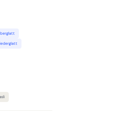
berglatt
iederglatt
sli