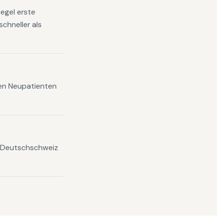
egel erste
chneller als
xen Neupatienten
n Deutschschweiz