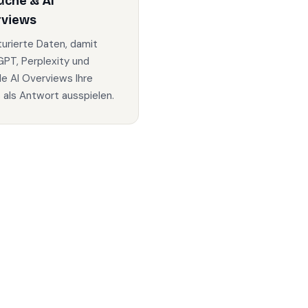
uche & AI
rviews
turierte Daten, damit
PT, Perplexity und
e AI Overviews Ihre
s als Antwort ausspielen.