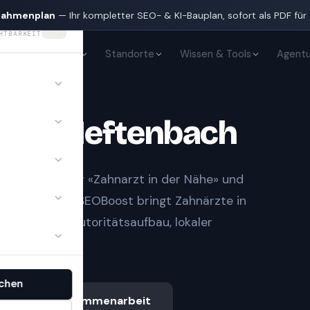
nahmenplan
— Ihr kompletter SEO- & KI-Bauplan, sofort als PDF für
HTBARKEIT
KI-Sichtbarkeit
Standorte
Wissen & Tools
Agentu
te
in
Neftenbach
t Notfall» oder «Zahnarzt in der Nähe» und
gle-Treffern.
SEOBoost bringt
Zahnärzte
in
it sauberem Autoritätsaufbau, lokaler
.
chen
Ablauf & Zusammenarbeit