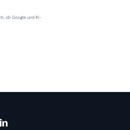
ch, ob Google und KI-
in