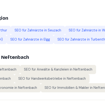
gion
rthur
SEO für
Zahnärzte
in
Seuzach
SEO für
Zahnärzte
in
W
H)
SEO für
Zahnärzte
in
Elgg
SEO für
Zahnärzte
in
Turbenth
n
Neftenbach
eftenbach
SEO für
Anwälte & Kanzleien
in
Neftenbach
enbach
SEO für
Handwerksbetriebe
in
Neftenbach
tronomie
in
Neftenbach
SEO für
Immobilien & Makler
in
Neften