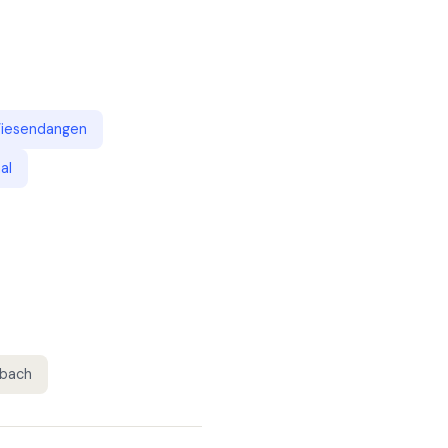
iesendangen
al
bach