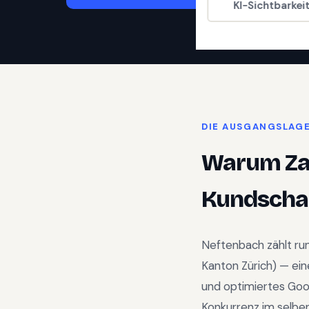
KI-Sichtbarkei
DIE AUSGANGSLAG
Warum
Z
Kundschaf
Neftenbach
zählt r
Kanton Zürich
) —
ein
und optimiertes Goo
Konkurrenz im selben