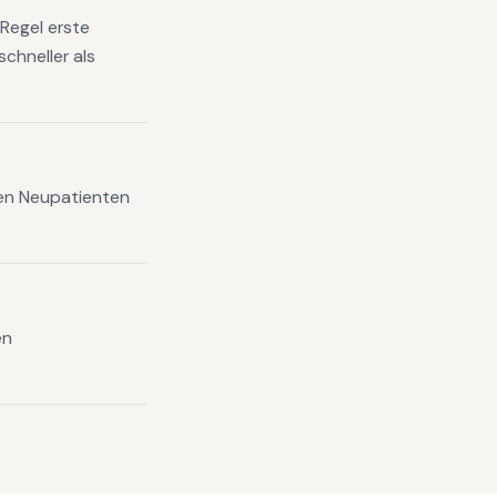
Regel erste
chneller als
xen Neupatienten
en