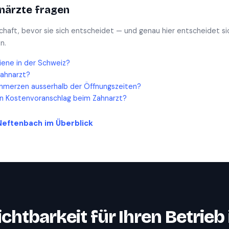
närzte
fragen
schaft, bevor sie sich entscheidet — und genau hier entscheidet si
n.
iene in der Schweiz?
Zahnarzt?
hmerzen ausserhalb der Öffnungszeiten?
en Kostenvoranschlag beim Zahnarzt?
Neftenbach
im Überblick
ichtbarkeit für Ihren Betrieb 