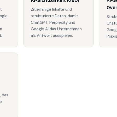
KI-Sichtbarkeit (GEO)
KI-S
Ove
t
Zitierfähige Inhalte und
ogle-
strukturierte Daten, damit
Struk
ChatGPT, Perplexity und
ChatG
in
Google AI das Unternehmen
Googl
.
als Antwort ausspielen.
Praxi
, das
e