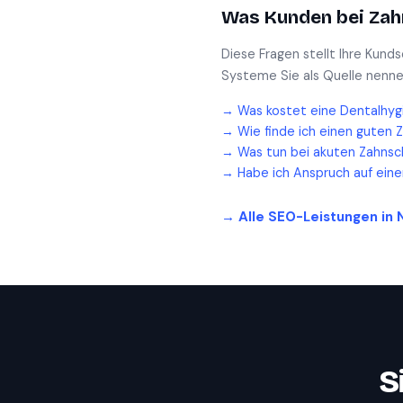
Was Kunden bei
Zah
Diese Fragen stellt Ihre Kund
Systeme Sie als Quelle nenne
→
Was kostet eine Dentalhyg
→
Wie finde ich einen guten 
→
Was tun bei akuten Zahnsc
→
Habe ich Anspruch auf ein
→ Alle SEO-Leistungen in
S