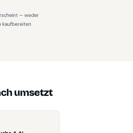
 erscheint — weder
e kaufbereiten
ach
umsetzt