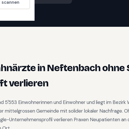
t scannen
E
ahnärzte
in
Neftenbach
ohne 
t verlieren
und
5'553
Einwohnerinnen und Einwohner und liegt im
Bezirk 
er mittelgrossen Gemeinde mit solider lokaler Nachfrage
.
O
gle-Unternehmensprofil verlieren Praxen Neupatienten an d
 Ort.