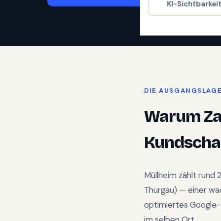
KI-Sichtbarkei
DIE AUSGANGSLAG
Warum
Z
Kundschaf
Müllheim
zählt rund
Thurgau
) —
einer wa
optimiertes Google-
im selben Ort.