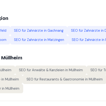
gion
feld
SEO für
Zahnärzte
in
Gachnang
SEO für
Zahnärzte
in
born
SEO für
Zahnärzte
in
Matzingen
SEO für
Zahnärzte
in
n
Müllheim
üllheim
SEO für
Anwälte & Kanzleien
in
Müllheim
SEO für
T
e
in
Müllheim
SEO für
Restaurants & Gastronomie
in
Müllheim
r
in
Müllheim