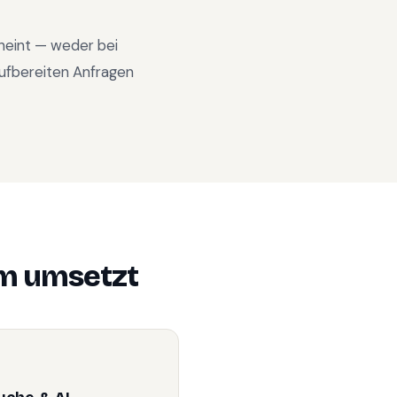
cheint — weder bei
ufbereiten Anfragen
im
umsetzt