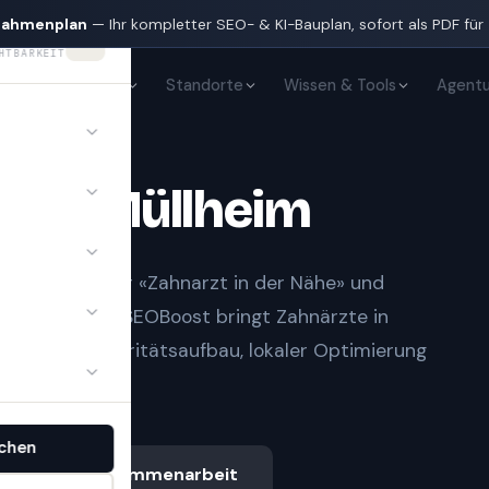
nahmenplan
— Ihr kompletter SEO- & KI-Bauplan, sofort als PDF für
HTBARKEIT
KI-Sichtbarkeit
Standorte
Wissen & Tools
Agentu
te
in
Müllheim
t Notfall» oder «Zahnarzt in der Nähe» und
gle-Treffern.
SEOBoost bringt
Zahnärzte
in
sauberem Autoritätsaufbau, lokaler Optimierung
chen
Ablauf & Zusammenarbeit