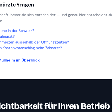
närzte
fragen
schaft, bevor sie sich entscheidet — und genau hier entscheidet si
n.
iene in der Schweiz?
Zahnarzt?
hmerzen ausserhalb der Öffnungszeiten?
en Kostenvoranschlag beim Zahnarzt?
Müllheim
im Überblick
ichtbarkeit für Ihren Betrieb 