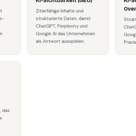
KI-Sichtbarkeit (GEO)
KI-S
Ove
t
Zitierfähige Inhalte und
e-
strukturierte Daten, damit
Struk
ChatGPT, Perplexity und
ChatG
in
Google AI das Unternehmen
Googl
als Antwort ausspielen.
Praxi
, das
e