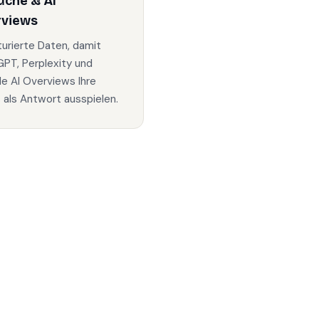
uche & AI
rviews
turierte Daten, damit
PT, Perplexity und
e AI Overviews Ihre
s als Antwort ausspielen.