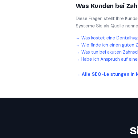
Was Kunden bei
Zah
Diese Fragen stellt Ihre Kund
Systeme Sie als Quelle nenne
→
Was kostet eine Dentalhyg
→
Wie finde ich einen guten 
→
Was tun bei akuten Zahnsc
→
Habe ich Anspruch auf ein
→ Alle SEO-Leistungen in
S