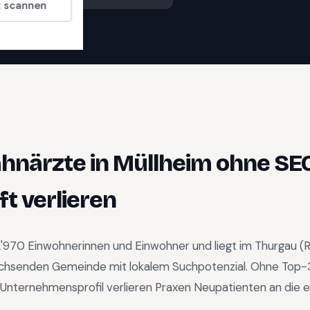
t scannen
E
ahnärzte
in
Müllheim
ohne SE
t verlieren
2'970
Einwohnerinnen und Einwohner und liegt im
Thurgau
(R
chsenden Gemeinde mit lokalem Suchpotenzial
.
Ohne Top-
Unternehmensprofil verlieren Praxen Neupatienten an die e