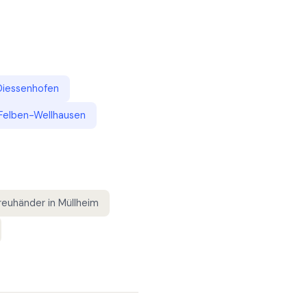
Diessenhofen
Felben-Wellhausen
reuhänder
in
Müllheim