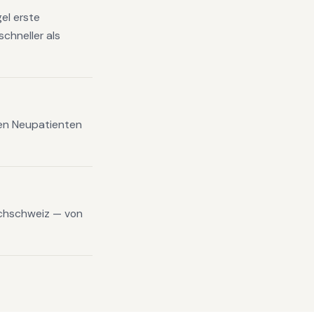
el erste
chneller als
xen Neupatienten
schschweiz — von