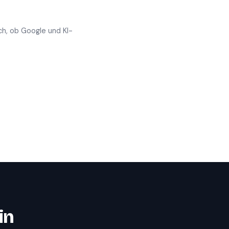
ch, ob Google und KI-
in