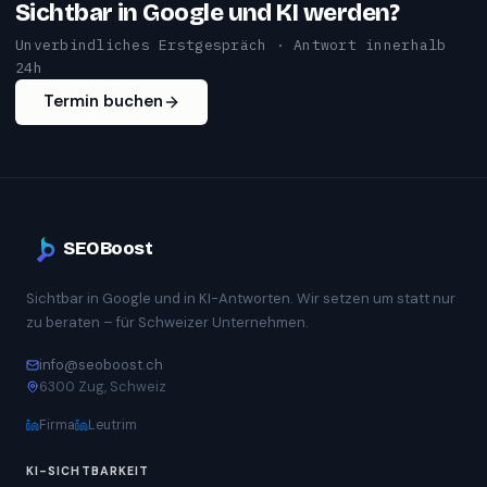
Sichtbar in Google und KI werden?
Unverbindliches Erstgespräch · Antwort innerhalb
24h
Termin buchen
SEOBoost
Sichtbar in Google und in KI-Antworten. Wir setzen um statt nur
zu beraten – für Schweizer Unternehmen.
info@seoboost.ch
6300 Zug, Schweiz
Firma
Leutrim
KI-SICHTBARKEIT