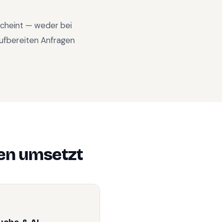
rscheint — weder bei
ufbereiten Anfragen
en
umsetzt