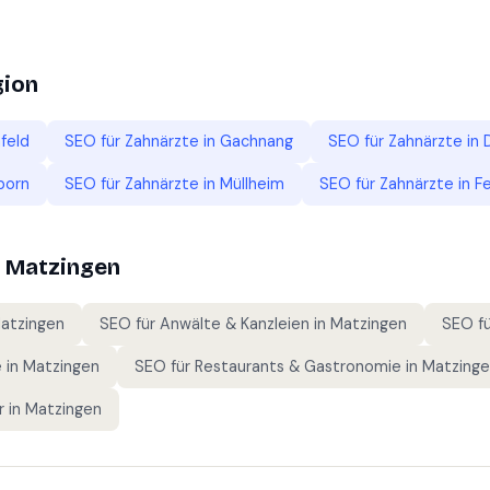
gion
feld
SEO für
Zahnärzte
in
Gachnang
SEO für
Zahnärzte
in
born
SEO für
Zahnärzte
in
Müllheim
SEO für
Zahnärzte
in
F
n
Matzingen
atzingen
SEO für
Anwälte & Kanzleien
in
Matzingen
SEO f
e
in
Matzingen
SEO für
Restaurants & Gastronomie
in
Matzing
r
in
Matzingen