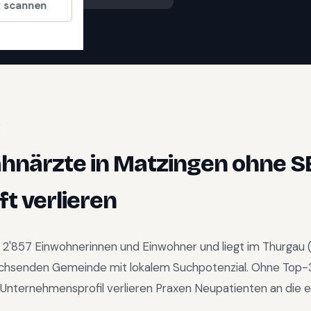
t scannen
E
ahnärzte
in
Matzingen
ohne S
t verlieren
d
2'857
Einwohnerinnen und Einwohner und liegt im
Thurgau
chsenden Gemeinde mit lokalem Suchpotenzial
.
Ohne Top-
Unternehmensprofil verlieren Praxen Neupatienten an die e