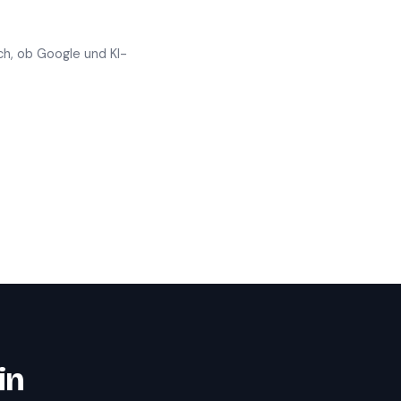
ch, ob Google und KI-
in