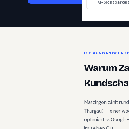
KI-Sichtbarkei
DIE AUSGANGSLAG
Warum
Z
Kundschaf
Matzingen
zählt run
Thurgau
) —
einer wa
optimiertes Google-
im selben Ort.