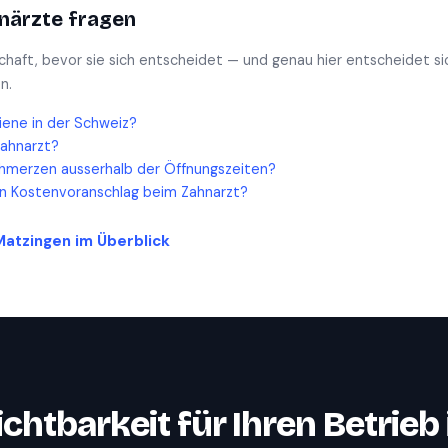
närzte
fragen
schaft, bevor sie sich entscheidet — und genau hier entscheidet si
n.
iene in der Schweiz?
Zahnarzt?
hmerzen ausserhalb der Öffnungszeiten?
en Kostenvoranschlag beim Zahnarzt?
Matzingen
im Überblick
ichtbarkeit für Ihren Betrieb 