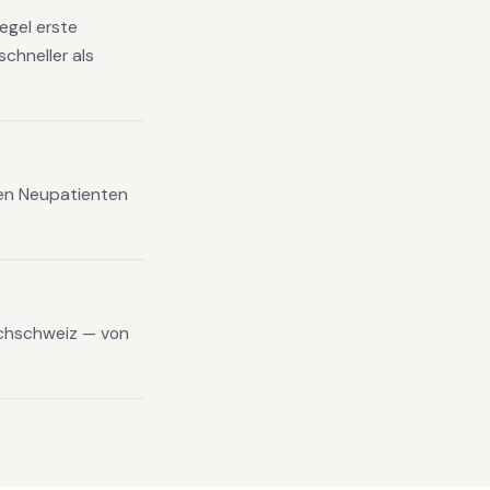
egel erste
chneller als
xen Neupatienten
schschweiz — von