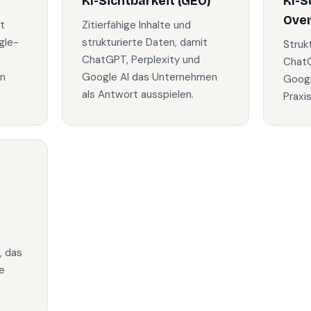
KI-Sichtbarkeit (GEO)
KI-S
Ove
t
Zitierfähige Inhalte und
gle-
strukturierte Daten, damit
Struk
ChatGPT, Perplexity und
ChatG
in
Google AI das Unternehmen
Googl
als Antwort ausspielen.
Praxi
, das
e