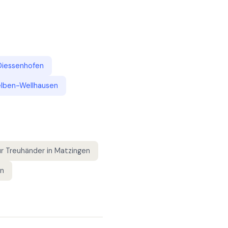
Diessenhofen
elben-Wellhausen
ür
Treuhänder
in
Matzingen
en