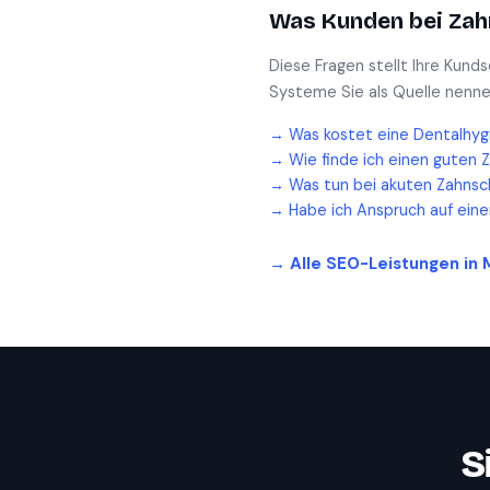
Was Kunden bei
Zah
Diese Fragen stellt Ihre Kund
Systeme Sie als Quelle nenne
→
Was kostet eine Dentalhyg
→
Wie finde ich einen guten 
→
Was tun bei akuten Zahnsc
→
Habe ich Anspruch auf ein
→ Alle SEO-Leistungen in
S