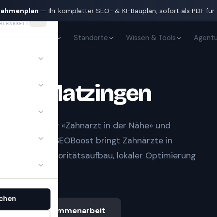
nahmenplan
— Ihr kompletter SEO- & KI-Bauplan, sofort als PDF für
HTBARKEIT
KI-Sichtbarkeit
Standorte
Wissen & Tools
Agentu
te
in
Matzingen
t Notfall» oder «Zahnarzt in der Nähe» und
gle-Treffern.
SEOBoost bringt
Zahnärzte
in
 sauberem Autoritätsaufbau, lokaler Optimierung
chen
Ablauf & Zusammenarbeit