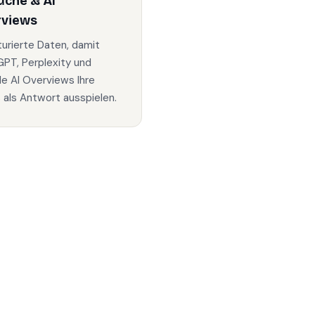
uche & AI
rviews
turierte Daten, damit
PT, Perplexity und
e AI Overviews Ihre
s als Antwort ausspielen.