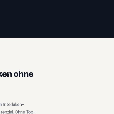
ken
ohne
im
Interlaken-
tenzial
.
Ohne Top-