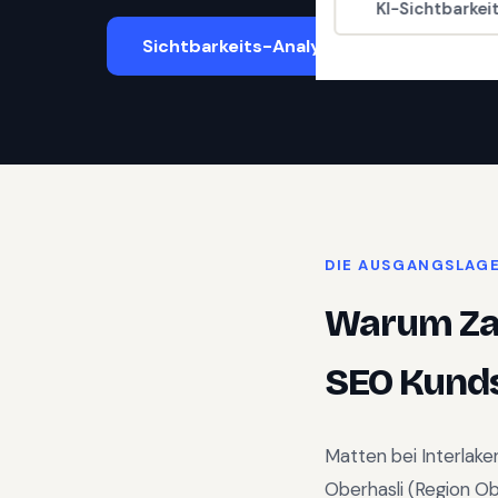
KI-Sichtbarkei
Sichtbarkeits-Analyse starten
DIE AUSGANGSLAG
Warum
Z
SEO Kunds
Matten bei Interlake
Oberhasli
(Region
Ob