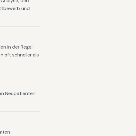
s-Analyse; den
ettbewerb und
en in der Regel
 oft schneller als
xen Neupatienten
amten