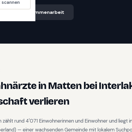
t scannen
Ablauf & Zusammenarbeit
E
ahnärzte
in
Matten bei Interla
chaft verlieren
n
zählt rund
4'071
Einwohnerinnen und Einwohner und liegt 
erland
) —
einer wachsenden Gemeinde mit lokalem Suchpo