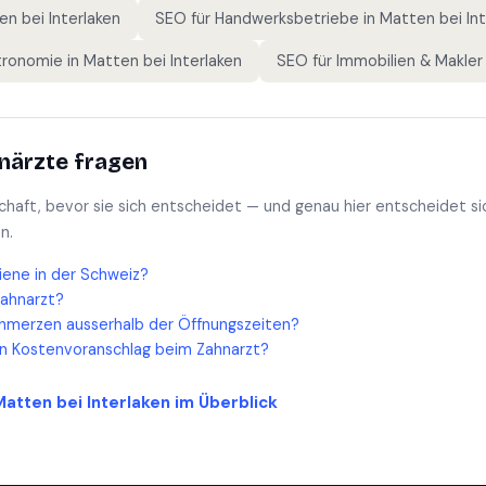
n bei Interlaken
SEO für
Handwerksbetriebe
in
Matten bei Int
tronomie
in
Matten bei Interlaken
SEO für
Immobilien & Makler
närzte
fragen
schaft, bevor sie sich entscheidet — und genau hier entscheidet si
n.
iene in der Schweiz?
Zahnarzt?
hmerzen ausserhalb der Öffnungszeiten?
en Kostenvoranschlag beim Zahnarzt?
Matten bei Interlaken
im Überblick