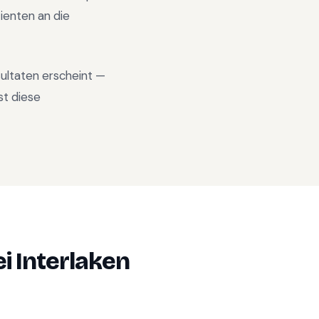
ienten an die
sultaten erscheint —
st diese
i Interlaken