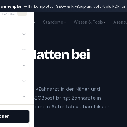
nahmenplan
— Ihr kompletter SEO- & KI-Bauplan, sofort als PDF für
HTBARKEIT
KI-Sichtbarkeit
Standorte
Wissen & Tools
Agentu
BERHASLI
te
in
Matten bei
t Notfall» oder «Zahnarzt in der Nähe» und
gle-Treffern.
SEOBoost bringt
Zahnärzte
in
nd KI — mit sauberem Autoritätsaufbau, lokaler
.
chen