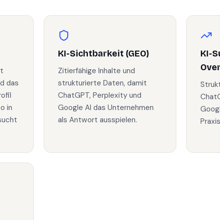
KI-Sichtbarkeit (GEO)
KI-S
Ove
t
Zitierfähige Inhalte und
nd das
strukturierte Daten, damit
Struk
fil
ChatGPT, Perplexity und
ChatG
o in
Google AI das Unternehmen
Googl
sucht
als Antwort ausspielen.
Praxi