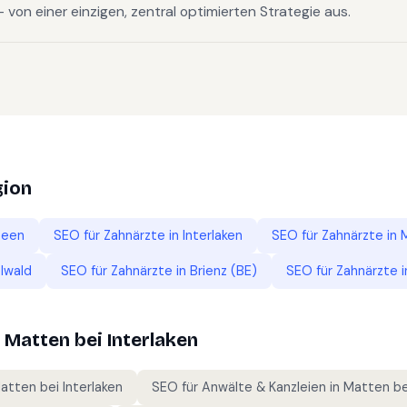
on einer einzigen, zentral optimierten Strategie aus.
gion
seen
SEO für
Zahnärzte
in
Interlaken
SEO für
Zahnärzte
in
lwald
SEO für
Zahnärzte
in
Brienz (BE)
SEO für
Zahnärzte
i
n
Matten bei Interlaken
atten bei Interlaken
SEO für
Anwälte & Kanzleien
in
Matten bei