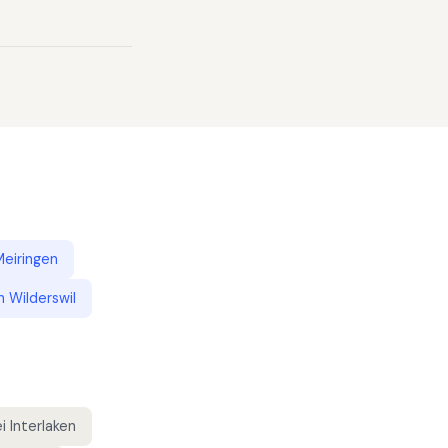
Meiringen
n
Wilderswil
 Interlaken