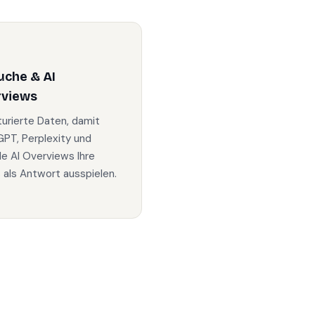
uche & AI
rviews
turierte Daten, damit
PT, Perplexity und
e AI Overviews Ihre
s als Antwort ausspielen.