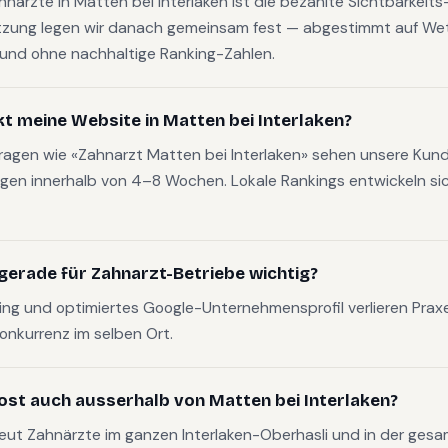
ahnärzte in Matten bei Interlaken ist die bezahlte Sichtbarkeit
zung legen wir danach gemeinsam fest — abgestimmt auf W
t und ohne nachhaltige Ranking-Zahlen.
kt meine Website in Matten bei Interlaken?
fragen wie «Zahnarzt Matten bei Interlaken» sehen unsere Kund
gen innerhalb von 4–8 Wochen. Lokale Rankings entwickeln sich
gerade für Zahnarzt-Betriebe wichtig?
g und optimiertes Google-Unternehmensprofil verlieren Pra
Konkurrenz im selben Ort.
ost auch ausserhalb von Matten bei Interlaken?
eut Zahnärzte im ganzen Interlaken-Oberhasli und in der ges