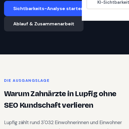
KI-Sichtbarkei
Sichtbarkeits-Analyse starten
Ablauf & Zusammenarbeit
DIE AUSGANGSLAGE
Warum
Zahnärzte
in
Lupfig
ohne
SEO Kundschaft verlieren
Lupfig
zählt rund
3'032
Einwohnerinnen und Einwohner