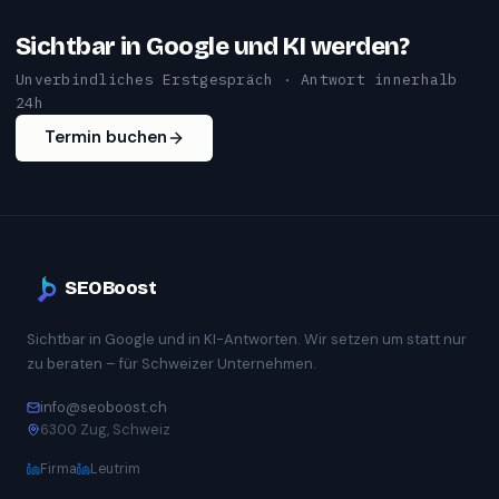
Sichtbar in Google und KI werden?
Unverbindliches Erstgespräch · Antwort innerhalb
24h
Termin buchen
SEOBoost
Sichtbar in Google und in KI-Antworten. Wir setzen um statt nur
zu beraten – für Schweizer Unternehmen.
info@seoboost.ch
6300 Zug, Schweiz
Firma
Leutrim