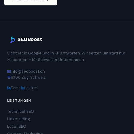
SEOBoost
Sichtbar in Google und in KI-Antworten. Wir setzen um statt nur
zu beraten – für Schweizer Unternehmen.
info@seoboost.ch
6300 Zug, Schweiz
Firma
Leutrim
LEISTUNGEN
Technical SEO
Linkbuilding
Local SEO
Content Marketing