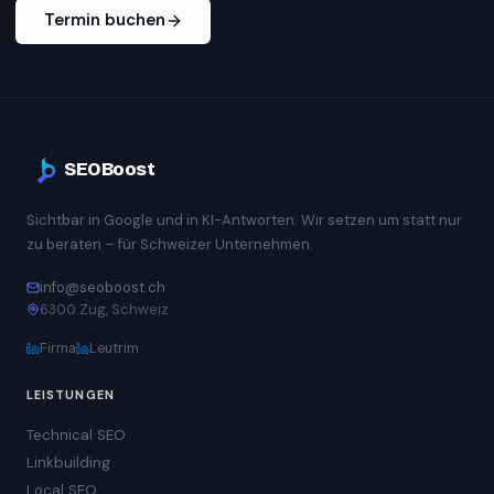
Termin buchen
SEOBoost
Sichtbar in Google und in KI-Antworten. Wir setzen um statt nur
zu beraten – für Schweizer Unternehmen.
info@seoboost.ch
6300 Zug, Schweiz
Firma
Leutrim
LEISTUNGEN
Technical SEO
Linkbuilding
Local SEO