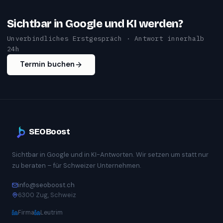
Sichtbar in Google und KI werden?
Unverbindliches Erstgespräch · Antwort innerhalb
24h
Termin buchen
SEOBoost
Sichtbar in Google und in KI-Antworten. Wir setzen um statt nur
zu beraten – für Schweizer Unternehmen.
info@seoboost.ch
6300 Zug, Schweiz
Firma
Leutrim