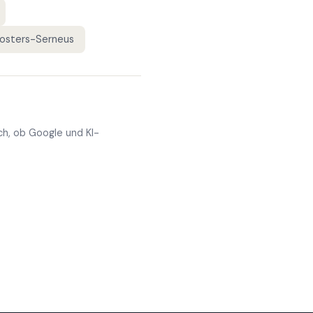
losters-Serneus
ch, ob Google und KI-