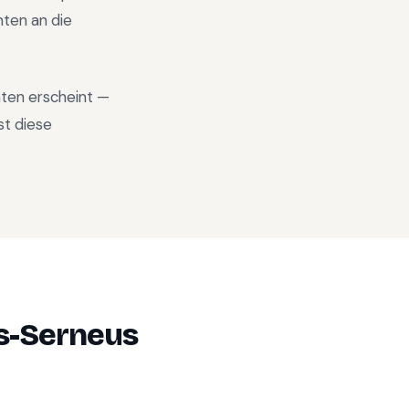
ten an die
aten erscheint —
st diese
s-Serneus