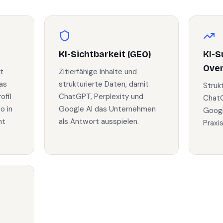
KI-Sichtbarkeit (GEO)
KI-S
Ove
t
Zitierfähige Inhalte und
as
strukturierte Daten, damit
Struk
fil
ChatGPT, Perplexity und
ChatG
o in
Google AI das Unternehmen
Googl
ht
als Antwort ausspielen.
Praxi