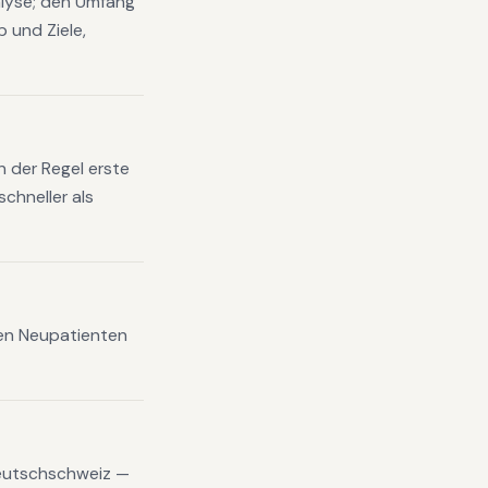
nalyse; den Umfang
 und Ziele,
n der Regel erste
chneller als
xen Neupatienten
eutschschweiz —