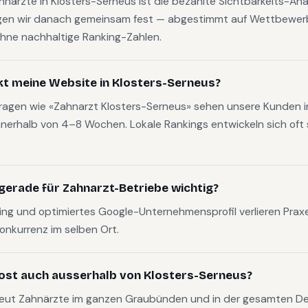
ahnärzte in Klosters-Serneus ist die bezahlte Sichtbarkeits-A
gen wir danach gemeinsam fest — abgestimmt auf Wettbewerb
hne nachhaltige Ranking-Zahlen.
kt meine Website in Klosters-Serneus?
fragen wie «Zahnarzt Klosters-Serneus» sehen unsere Kunden i
nerhalb von 4–8 Wochen. Lokale Rankings entwickeln sich oft s
gerade für Zahnarzt-Betriebe wichtig?
g und optimiertes Google-Unternehmensprofil verlieren Pra
Konkurrenz im selben Ort.
ost auch ausserhalb von Klosters-Serneus?
reut Zahnärzte im ganzen Graubünden und in der gesamten D