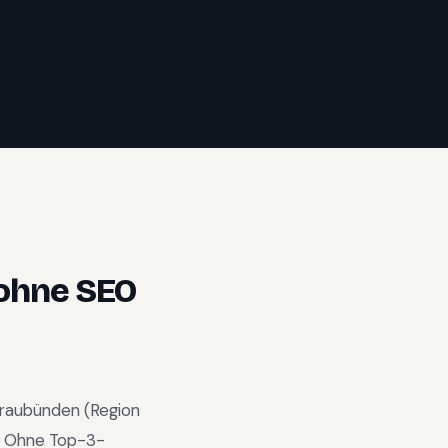
ohne SEO
raubünden
(Region
.
Ohne Top-3-