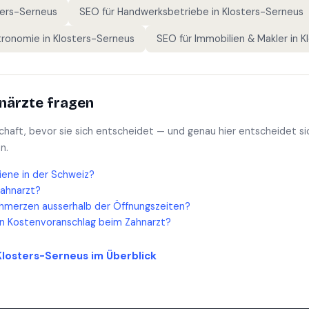
ters-Serneus
SEO für
Handwerksbetriebe
in
Klosters-Serneus
tronomie
in
Klosters-Serneus
SEO für
Immobilien & Makler
in
K
närzte
fragen
schaft, bevor sie sich entscheidet — und genau hier entscheidet si
n.
iene in der Schweiz?
Zahnarzt?
hmerzen ausserhalb der Öffnungszeiten?
en Kostenvoranschlag beim Zahnarzt?
Klosters-Serneus
im Überblick