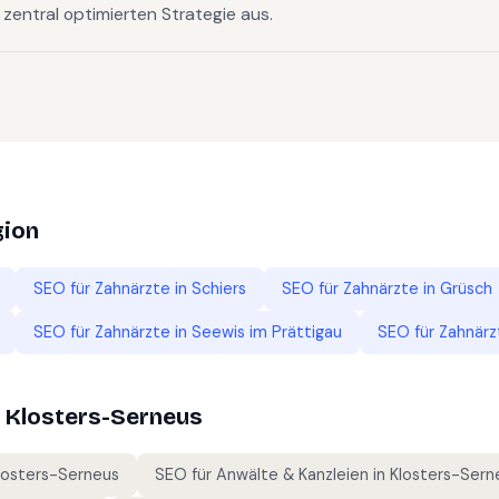
, zentral optimierten Strategie aus.
gion
SEO für
Zahnärzte
in
Schiers
SEO für
Zahnärzte
in
Grüsch
SEO für
Zahnärzte
in
Seewis im Prättigau
SEO für
Zahnärz
n
Klosters-Serneus
losters-Serneus
SEO für
Anwälte & Kanzleien
in
Klosters-Sern