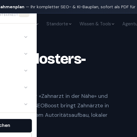
nahmenplan
— Ihr kompletter SEO- & KI-Bauplan, sofort als PDF für
HTBARKEIT
KI-Sichtbarkeit
Standorte
Wissen & Tools
Agentu
te
in
Klosters-
t Notfall» oder «Zahnarzt in der Nähe» und
gle-Treffern.
SEOBoost bringt
Zahnärzte
in
I — mit sauberem Autoritätsaufbau, lokaler
.
chen