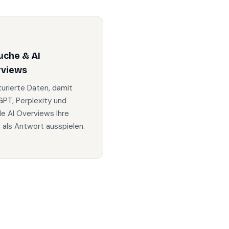
uche & AI
rviews
turierte Daten, damit
PT, Perplexity und
e AI Overviews Ihre
s als Antwort ausspielen.