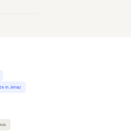
te
in
Jenaz
eus