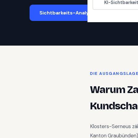
KI-Sichtbarkei
Sichtbarkeits-Analyse starten
DIE AUSGANGSLAG
Warum
Z
Kundschaf
Klosters-Serneus
zä
Kanton Graubünden