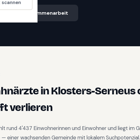
t scannen
Ablauf & Zusammenarbeit
E
ahnärzte
in
Klosters-Serneus
t verlieren
hlt rund
4'437
Einwohnerinnen und Einwohner und liegt im
G
) —
einer wachsenden Gemeinde mit lokalem Suchpotenzial