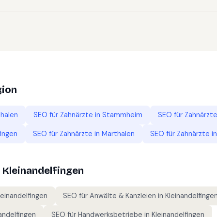
gion
thalen
SEO für
Zahnärzte
in
Stammheim
SEO für
Zahnärzt
ingen
SEO für
Zahnärzte
in
Marthalen
SEO für
Zahnärzte
i
n
Kleinandelfingen
leinandelfingen
SEO für
Anwälte & Kanzleien
in
Kleinandelfinge
andelfingen
SEO für
Handwerksbetriebe
in
Kleinandelfingen