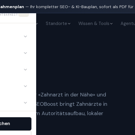
nahmenplan
— Ihr kompletter SEO- & KI-Bauplan, sofort als PDF für
HTBARKEIT
KI-Sichtbarkeit
Standorte
Wissen & Tools
Agentu
N
te
in
n
t Notfall» oder «Zahnarzt in der Nähe» und
gle-Treffern.
SEOBoost bringt
Zahnärzte
in
 — mit sauberem Autoritätsaufbau, lokaler
.
chen