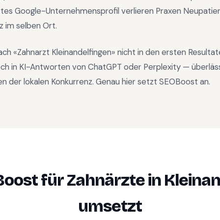
rtes Google-Unternehmensprofil verlieren Praxen Neupatien
z im selben Ort.
ach «
Zahnarzt Kleinandelfingen
» nicht in den ersten Resulta
ch in KI-Antworten von ChatGPT oder Perplexity — überläs
n der lokalen Konkurrenz. Genau hier setzt SEOBoost an.
oost für
Zahnärzte
in
Kleina
umsetzt