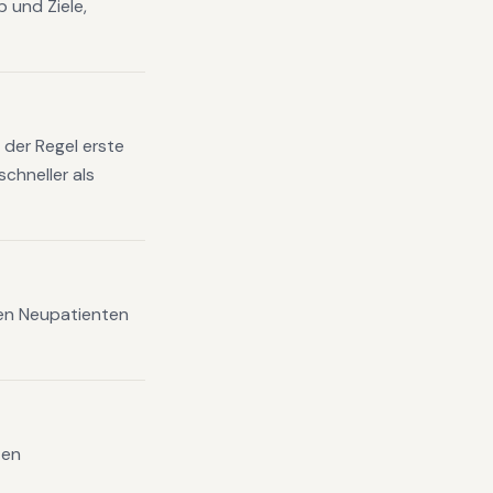
 und Ziele,
 der Regel erste
chneller als
xen Neupatienten
ten