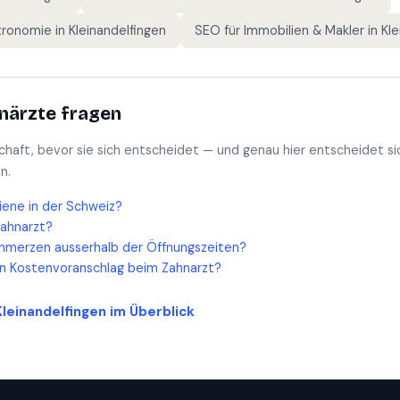
tronomie
in
Kleinandelfingen
SEO für
Immobilien & Makler
in
Kle
närzte
fragen
schaft, bevor sie sich entscheidet — und genau hier entscheidet si
n.
iene in der Schweiz?
Zahnarzt?
hmerzen ausserhalb der Öffnungszeiten?
en Kostenvoranschlag beim Zahnarzt?
Kleinandelfingen
im Überblick