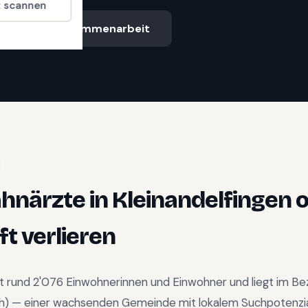
t scannen
Ablauf & Zusammenarbeit
E
ahnärzte
in
Kleinandelfingen
o
t verlieren
t rund
2'076
Einwohnerinnen und Einwohner und liegt im
Bez
h
) —
einer wachsenden Gemeinde mit lokalem Suchpotenzi