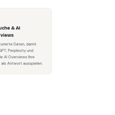
uche & AI
rviews
turierte Daten, damit
PT, Perplexity und
e AI Overviews Ihre
s als Antwort ausspielen.