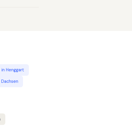
e
in
Henggart
n
Dachsen
n