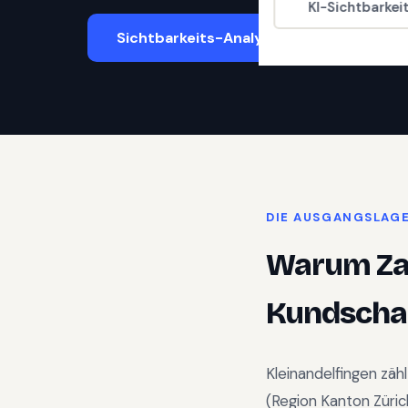
KI-Sichtbarkei
Sichtbarkeits-Analyse starten
DIE AUSGANGSLAG
Warum
Z
Kundschaf
Kleinandelfingen
zähl
(Region
Kanton Züric