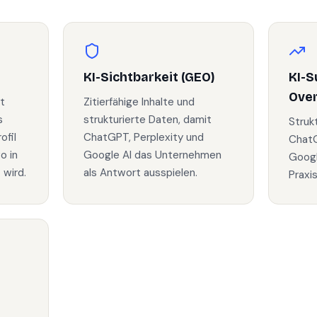
KI-Sichtbarkeit (GEO)
KI-S
Ove
t
Zitierfähige Inhalte und
s
strukturierte Daten, damit
Struk
fil
ChatGPT, Perplexity und
ChatG
o in
Google AI das Unternehmen
Googl
 wird.
als Antwort ausspielen.
Praxi