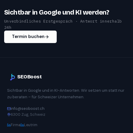
Sichtbar in Google und KI werden?
Unverbindliches Erstgespräch · Antwort innerhalb
24h
Termin buchen
SEOBoost
Sichtbar in Google und in KI-Antworten. Wir setzen um statt nur
zu beraten – für Schweizer Unternehmen.
info@seoboost.ch
6300 Zug, Schweiz
Firma
Leutrim