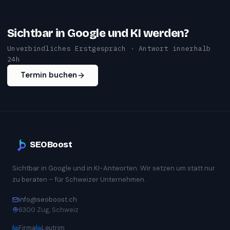
Sichtbar in Google und KI werden?
Unverbindliches Erstgespräch · Antwort innerhalb
24h
Termin buchen
SEOBoost
Sichtbar in Google und in KI-Antworten. Wir setzen um statt nur
zu beraten – für Schweizer Unternehmen.
info@seoboost.ch
6300 Zug, Schweiz
Firma
Leutrim