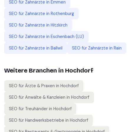
SEO für
Zahnärzte
in
Emmen
SEO für
Zahnärzte
in
Rothenburg
SEO für
Zahnärzte
in
Hitzkirch
SEO für
Zahnärzte
in
Eschenbach (LU)
SEO für
Zahnärzte
in
Ballwil
SEO für
Zahnärzte
in
Rain
Weitere Branchen in
Hochdorf
SEO für
Ärzte & Praxen
in
Hochdorf
SEO für
Anwälte & Kanzleien
in
Hochdorf
SEO für
Treuhänder
in
Hochdorf
SEO für
Handwerksbetriebe
in
Hochdorf
SEO für
Restaurants & Gastronomie
in
Hochdorf