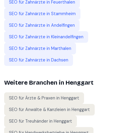
SEO für
Zahnärzte
in
Feuerthalen
SEO für
Zahnärzte
in
Stammheim
SEO für
Zahnärzte
in
Andelfingen
SEO für
Zahnärzte
in
Kleinandelfingen
SEO für
Zahnärzte
in
Marthalen
SEO für
Zahnärzte
in
Dachsen
Weitere Branchen in
Henggart
SEO für
Ärzte & Praxen
in
Henggart
SEO für
Anwälte & Kanzleien
in
Henggart
SEO für
Treuhänder
in
Henggart
SEO für
Handwerksbetriebe
in
Henggart