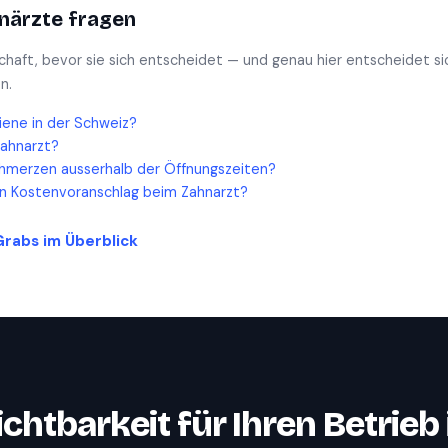
närzte
fragen
schaft, bevor sie sich entscheidet — und genau hier entscheidet si
n.
iene in der Schweiz?
Zahnarzt?
hmerzen ausserhalb der Öffnungszeiten?
en Kostenvoranschlag beim Zahnarzt?
Grabs
im Überblick
ichtbarkeit für Ihren Betrieb 