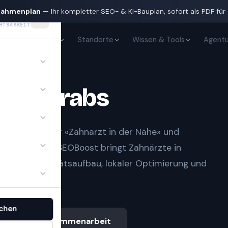
nahmenplan
— Ihr kompletter SEO- & KI-Bauplan, sofort als PDF für
HTBARKEIT
KI-Sichtbarkeit
Standorte
Wissen & Tools
Agentu
te
in
Grabs
t Notfall» oder «Zahnarzt in der Nähe» und
gle-Treffern.
SEOBoost bringt
Zahnärzte
in
uberem Autoritätsaufbau, lokaler Optimierung und
chen
Ablauf & Zusammenarbeit