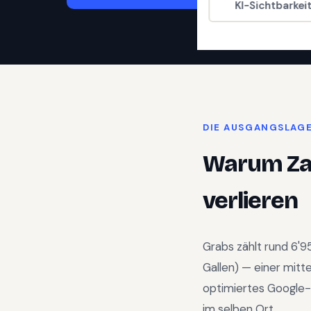
KI-Sichtbarkei
DIE AUSGANGSLAG
Warum
Z
verlieren
Grabs
zählt rund
6'9
Gallen
) —
einer mitt
optimiertes Google-
im selben Ort.