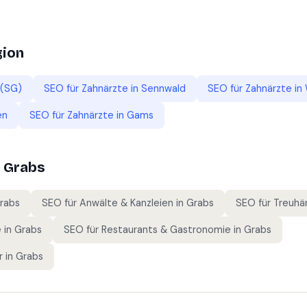
gion
 (SG)
SEO für
Zahnärzte
in
Sennwald
SEO für
Zahnärzte
in
en
SEO für
Zahnärzte
in
Gams
n
Grabs
rabs
SEO für
Anwälte & Kanzleien
in
Grabs
SEO für
Treuhä
e
in
Grabs
SEO für
Restaurants & Gastronomie
in
Grabs
r
in
Grabs