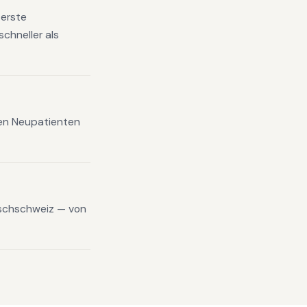
 erste
chneller als
xen Neupatienten
tschschweiz — von