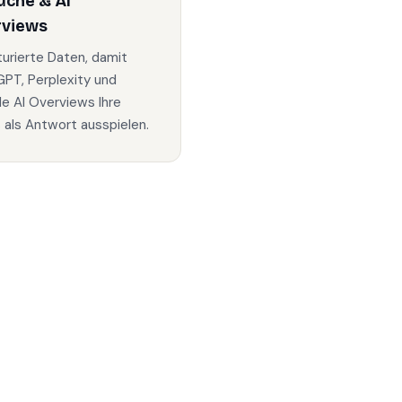
uche & AI
rviews
turierte Daten, damit
PT, Perplexity und
e AI Overviews Ihre
s als Antwort ausspielen.