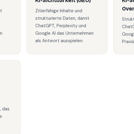
KI-Sichtbarkeit (GEO)
KI-S
Ove
t
Zitierfähige Inhalte und
strukturierte Daten, damit
Struk
ChatGPT, Perplexity und
ChatG
in
Google AI das Unternehmen
Googl
als Antwort ausspielen.
Praxi
, das
e