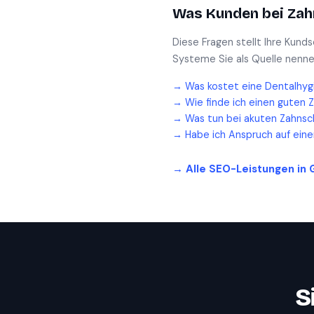
Was Kunden bei
Zah
Diese Fragen stellt Ihre Kund
Systeme Sie als Quelle nenne
→
Was kostet eine Dentalhyg
→
Wie finde ich einen guten 
→
Was tun bei akuten Zahnsc
→
Habe ich Anspruch auf ein
→ Alle SEO-Leistungen in
S