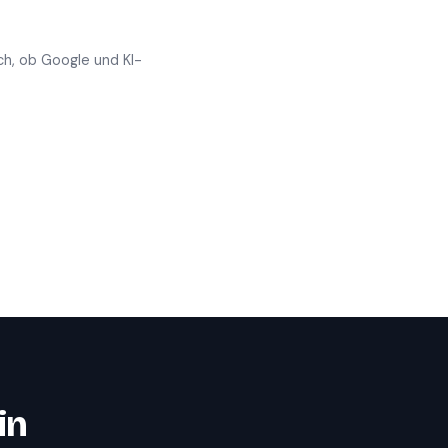
ch, ob Google und KI-
in