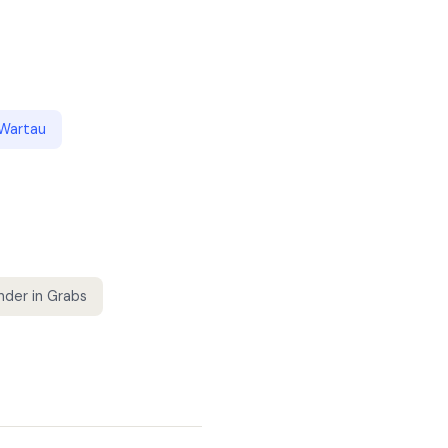
Wartau
nder
in
Grabs