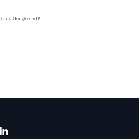
ch, ob Google und KI-
in