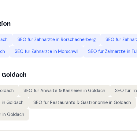
gion
hach
SEO für
Zahnärzte
in
Rorschacherberg
SEO für
Zahnär
ach
SEO für
Zahnärzte
in
Mörschwil
SEO für
Zahnärzte
in
Tü
n
Goldach
oldach
SEO für
Anwälte & Kanzleien
in
Goldach
SEO für
Tr
e
in
Goldach
SEO für
Restaurants & Gastronomie
in
Goldach
r
in
Goldach