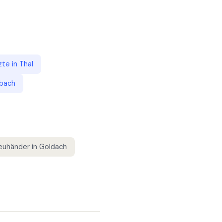
zte
in
Thal
bach
euhänder
in
Goldach