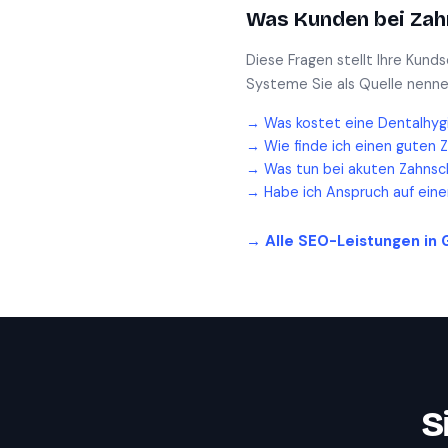
Was Kunden bei
Zah
Diese Fragen stellt Ihre Kund
Systeme Sie als Quelle nenne
→
Was kostet eine Dentalhyg
→
Wie finde ich einen guten 
→
Was tun bei akuten Zahnsc
→
Habe ich Anspruch auf ein
→ Alle SEO-Leistungen in
S