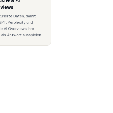
uche & AI
rviews
turierte Daten, damit
PT, Perplexity und
e AI Overviews Ihre
s als Antwort ausspielen.