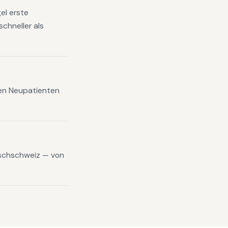
el erste
chneller als
xen Neupatienten
tschschweiz — von