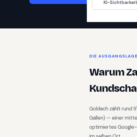
KI-Sichtbarkei
DIE AUSGANGSLAG
Warum
Z
Kundschaf
Goldach
zählt rund
9
Gallen
) —
einer mitt
optimiertes Google-
im selben Ort.