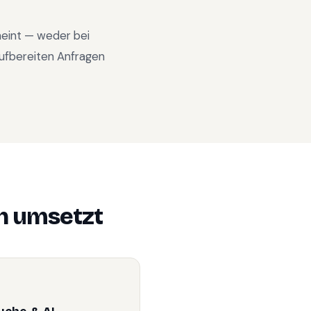
heint — weder bei
ufbereiten Anfragen
h
umsetzt