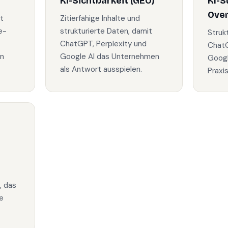
KI-Sichtbarkeit (GEO)
KI-S
Ove
t
Zitierfähige Inhalte und
e-
strukturierte Daten, damit
Struk
ChatGPT, Perplexity und
ChatG
in
Google AI das Unternehmen
Googl
als Antwort ausspielen.
Praxi
, das
e