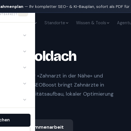
nahmenplan
— Ihr kompletter SEO- & KI-Bauplan, sofort als PDF für
HTBARKEIT
KI-Sichtbarkeit
Standorte
Wissen & Tools
Agentu
te
in
Goldach
t Notfall» oder «Zahnarzt in der Nähe» und
gle-Treffern.
SEOBoost bringt
Zahnärzte
in
sauberem Autoritätsaufbau, lokaler Optimierung
chen
Ablauf & Zusammenarbeit