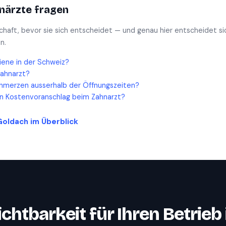
närzte
fragen
schaft, bevor sie sich entscheidet — und genau hier entscheidet si
n.
iene in der Schweiz?
Zahnarzt?
hmerzen ausserhalb der Öffnungszeiten?
en Kostenvoranschlag beim Zahnarzt?
Goldach
im Überblick
ichtbarkeit für Ihren Betrieb 