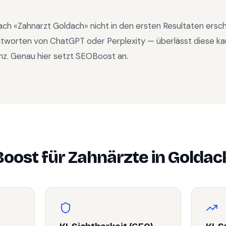
ach «
Zahnarzt Goldach
» nicht in den ersten Resultaten ersc
ntworten von ChatGPT oder Perplexity — überlässt diese ka
nz. Genau hier setzt SEOBoost an.
oost für
Zahnärzte
in
Goldac