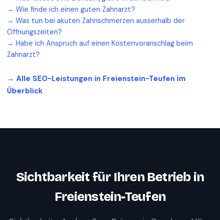
→
Wie finde ich einen guten Zahnarzt?
→
Was tun bei akuten Zahnschmerzen ausserhalb der
Öffnungszeiten?
→
Habe ich Anspruch auf einen Kostenvoranschlag beim
Zahnarzt?
→ Alle SEO-Leistungen in
Freienstein-Teufen
im
Überblick
Sichtbarkeit für Ihren Betrieb in
Freienstein-Teufen