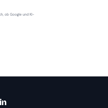
ch, ob Google und KI-
in