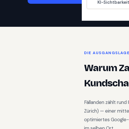
KI-Sichtbarkei
DIE AUSGANGSLAG
Warum
Z
Kundschaf
Fällanden
zählt rund
Zürich
) —
einer mitt
optimiertes Google-
im selben Ort.