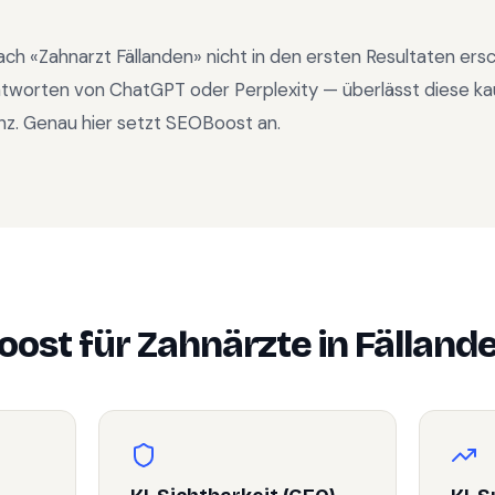
ach «
Zahnarzt Fällanden
» nicht in den ersten Resultaten er
ntworten von ChatGPT oder Perplexity — überlässt diese ka
nz. Genau hier setzt SEOBoost an.
ost für
Zahnärzte
in
Fälland