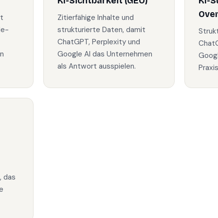
KI-Sichtbarkeit (GEO)
KI-S
Ove
t
Zitierfähige Inhalte und
le-
strukturierte Daten, damit
Struk
ChatGPT, Perplexity und
ChatG
in
Google AI das Unternehmen
Googl
als Antwort ausspielen.
Praxi
, das
e