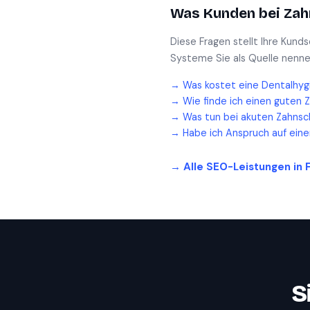
Was Kunden bei
Zah
Diese Fragen stellt Ihre Kund
Systeme Sie als Quelle nenne
→
Was kostet eine Dentalhyg
→
Wie finde ich einen guten 
→
Was tun bei akuten Zahnsc
→
Habe ich Anspruch auf ein
→ Alle SEO-Leistungen in
S