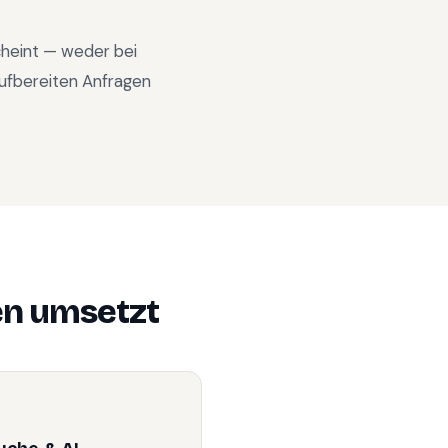
scheint — weder bei
ufbereiten Anfragen
en
umsetzt