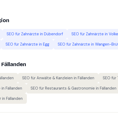
gion
SEO für
Zahnärzte
in
Dübendorf
SEO für
Zahnärzte
in
Volke
SEO für
Zahnärzte
in
Egg
SEO für
Zahnärzte
in
Wangen-Brüt
n
Fällanden
ällanden
SEO für
Anwälte & Kanzleien
in
Fällanden
SEO für
e
in
Fällanden
SEO für
Restaurants & Gastronomie
in
Fällanden
r
in
Fällanden