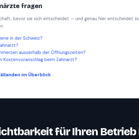
närzte
fragen
schaft, bevor sie sich entscheidet — und genau hier entscheidet si
n.
iene in der Schweiz?
Zahnarzt?
hmerzen ausserhalb der Öffnungszeiten?
en Kostenvoranschlag beim Zahnarzt?
Fällanden
im Überblick
ichtbarkeit für Ihren Betrieb 