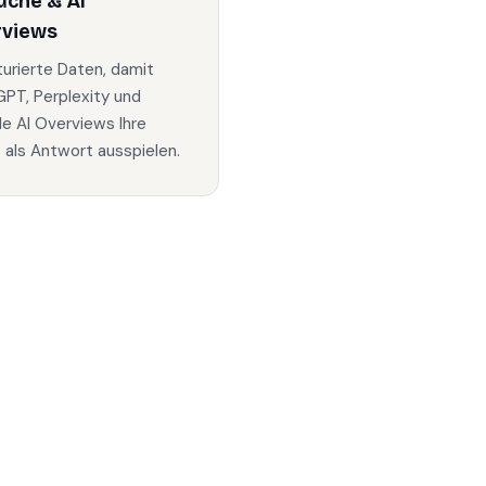
uche & AI
rviews
turierte Daten, damit
PT, Perplexity und
e AI Overviews Ihre
s als Antwort ausspielen.