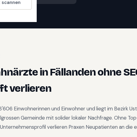
t scannen
E
ahnärzte
in
Fällanden
ohne SE
t verlieren
8'606
Einwohnerinnen und Einwohner und liegt im
Bezirk Us
elgrossen Gemeinde mit solider lokaler Nachfrage
.
Ohne Top
Unternehmensprofil verlieren Praxen Neupatienten an die e