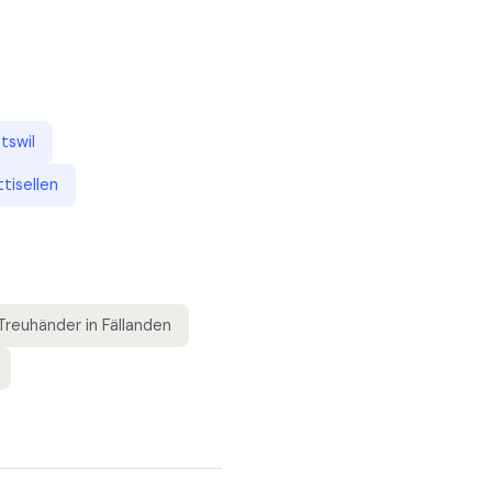
tswil
tisellen
Treuhänder
in
Fällanden