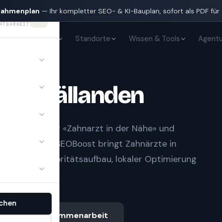
nahmenplan
— Ihr kompletter SEO- & KI-Bauplan, sofort als PDF für
HTBARKEIT
KI-Sichtbarkeit
Standorte
Wissen & Tools
Agentu
te
in
Fällanden
t Notfall» oder «Zahnarzt in der Nähe» und
gle-Treffern.
SEOBoost bringt
Zahnärzte
in
 sauberem Autoritätsaufbau, lokaler Optimierung
chen
Ablauf & Zusammenarbeit