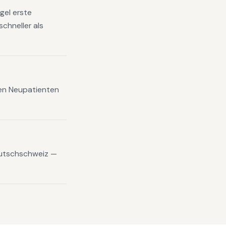
gel erste
chneller als
xen Neupatienten
eutschschweiz —